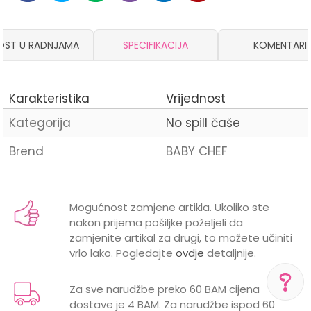
OST U RADNJAMA
SPECIFIKACIJA
KOMENTARI
Karakteristika
Vrijednost
Kategorija
No spill čaše
Brend
BABY CHEF
Ime/Nadimak
Mogućnost zamjene artikla. Ukoliko ste
nakon prijema pošiljke poželjeli da
Email
zamjenite artikal za drugi, to možete učiniti
vrlo lako. Pogledajte
ovdje
detaljnije.
Za sve narudžbe preko 60 BAM cijena
dostave je 4 BAM. Za narudžbe ispod 60