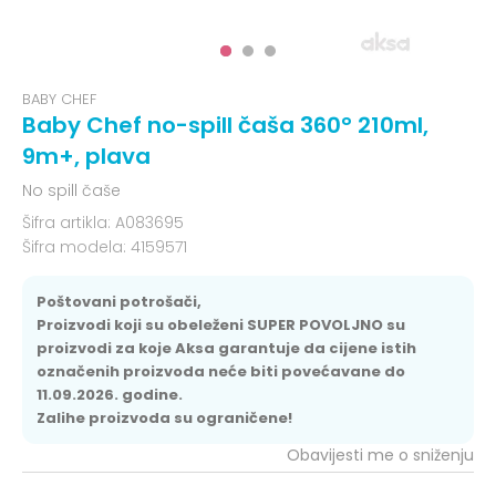
BABY CHEF
Baby Chef no-spill čaša 360° 210ml,
9m+, plava
No spill čaše
Šifra artikla:
A083695
Šifra modela:
4159571
Poštovani potrošači,
Proizvodi koji su obeleženi SUPER POVOLJNO su
proizvodi za koje Aksa garantuje da cijene istih
označenih proizvoda neće biti povećavane do
11.09.2026. godine.
Zalihe proizvoda su ograničene!
Obavijesti me o sniženju