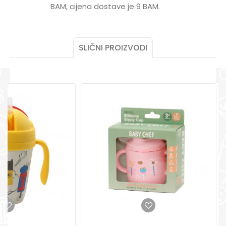
Poruka
BAM, cijena dostave je 9 BAM.
POMOĆ PRI KUPOVINI
Za više informacija,
pomoć i porudžbine
+387 656-72209
SLIČNI PROIZVODI
Radno vreme
Pon-Subota: 09:00-
15:00h
POŠALJI
Pišite nam
aksaonlinebih@aksabih.ba