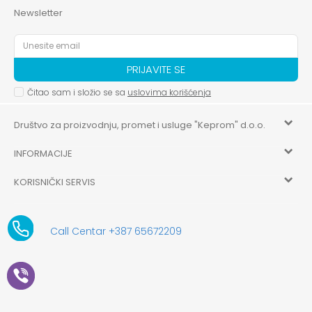
Newsletter
PRIJAVITE SE
Čitao sam i složio se sa
uslovima korišćenja
Društvo za proizvodnju, promet i usluge "Keprom" d.o.o.
INFORMACIJE
HILANDARSKA 32, ISTOČNO NOVO SARAJEVO, ISTOČNO
SARAJEVO
KORISNIČKI SERVIS
O nama
+387 656-72209
Uslovi korišćenja i prodaje
aksaonlinebih@aksabih.ba
Zaposlenje
Call Centar +387 65672209
5514802214205743
Politika privatnosti
Novosti
4403315730009
61-01-0052-11
Kako kupiti
Saradnja
11079253