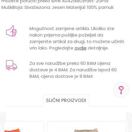
možete poručiti preko šifre A042188Uzrast: 2GPol:
MuškiBoja: SivaSezona: Jesen Materijal: 100% pamuk
Karakteristika
Vrijednost
Ime/Nadimak
Kategorija
Pantalone i farmerke
Mogućnost zamjene artikla. Ukoliko ste
nakon prijema pošiljke poželjeli da
Brend
LILLO&PIPPO
Email
zamjenite artikal za drugi, to možete učiniti
vrlo lako. Pogledajte
ovdje
detaljnije.
Za sve narudžbe preko 60 BAM cijena
dostave je 4 BAM. Za narudžbe ispod 60
Poruka
BAM, cijena dostave je 9 BAM.
SLIČNI PROIZVODI
POMOĆ PRI KUPOVINI
Za više informacija,
POŠALJI
pomoć i porudžbine
+387 656-72209