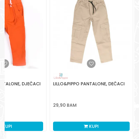
Radno vreme
Pon-Subota: 09:00-
15:00h
Pišite nam
aksaonlinebih@aksabih.ba
ANTALONE, DJEČACI
LILLO&PIPPO PANTALONE, DEČACI
29,90
BAM
M
KUPI
KUPI