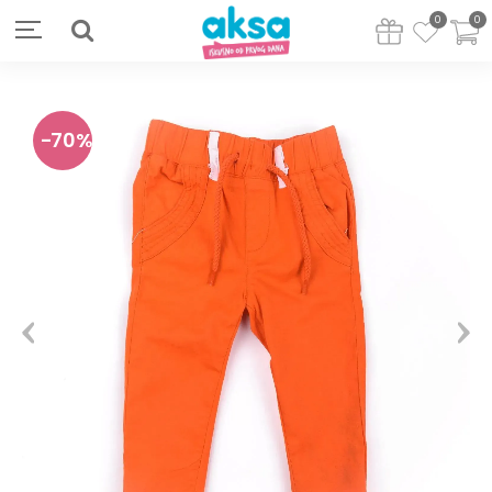
0
0
70
%