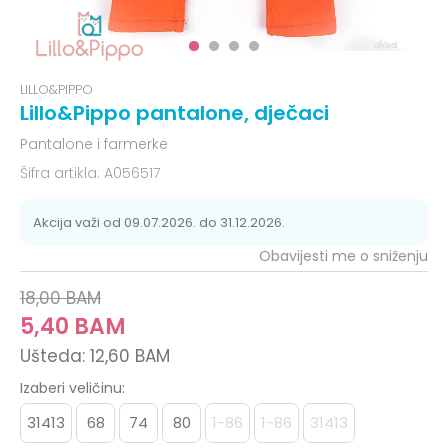
LILLO&PIPPO
Lillo&Pippo pantalone, dječaci
Pantalone i farmerke
Šifra artikla:
A056517
Akcija važi od 09.07.2026. do 31.12.2026.
Obavijesti me o sniženju
18,00
BAM
5,40
BAM
Ušteda:
12,60
BAM
Izaberi veličinu:
31413
68
74
80
1-86
1-86
31413