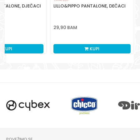
ANTALONE, DJEČACI
LILLO&PIPPO PANTALONE, DEČACI
29,90
BAM
M
KUPI
KUPI
POVEŽIMO SE