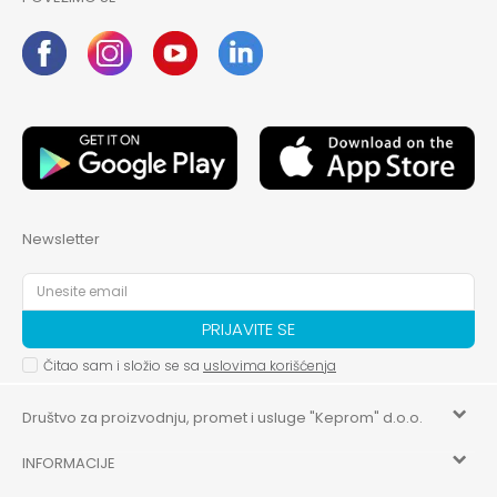
Newsletter
PRIJAVITE SE
Čitao sam i složio se sa
uslovima korišćenja
Društvo za proizvodnju, promet i usluge "Keprom" d.o.o.
INFORMACIJE
HILANDARSKA 32, ISTOČNO NOVO SARAJEVO, ISTOČNO
SARAJEVO