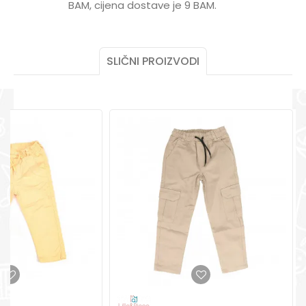
BAM, cijena dostave je 9 BAM.
POMOĆ PRI KUPOVINI
Za više informacija,
pomoć i porudžbine
+387 656-72209
SLIČNI PROIZVODI
Radno vreme
Pon-Subota: 09:00-
15:00h
POŠALJI
Pišite nam
aksaonlinebih@aksabih.ba