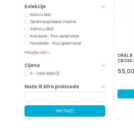
Kolekcije
Novo u Aksi
Opremanje bebe i mame
Samo u AKSI
Kod kuće - Prvo opremanje
Porodilište - Prvo opremanje
Prikažite više
ORAL B 
CROSS 
Cijena
55,0
0 - 1.000 BAM (1)
Naziv ili šifra proizvoda
PRETRAŽI