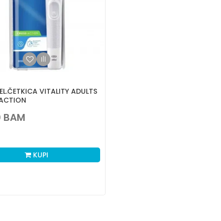
EL.ČETKICA VITALITY ADULTS
ACTION
0
BAM
KUPI