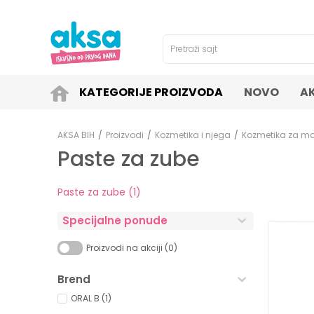
4H!
SIGURNO PLAĆANJE PLATNIM KARTICAMA!
Pretraži sajt
KATEGORIJE PROIZVODA
NOVO
A
AKSA BIH
Proizvodi
Kozmetika i njega
Kozmetika za 
Paste za zube
Paste za zube
(1)
Specijalne ponude
Proizvodi na akciji (0)
Brend
ORAL B (1)