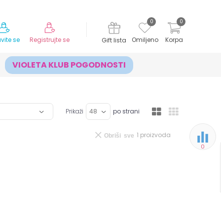
MOGUĆNOST ISPORUKE ZA 24H!
0
0
avite se
Registrujte se
Omiljeno
Korpa
Gift lista
VIOLETA KLUB POGODNOSTI
Prikaži
po strani
1
proizvoda
Obriši sve
0