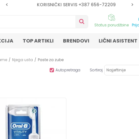
KORISNIČKI SERVIS +387 656-72209
Status porudžbine
Prij
KCIJA
TOP ARTIKLI
BRENDOVI
LIČNI ASISTENT
mame
Njega usta
Paste za zube
Autopretraga
Sortiraj