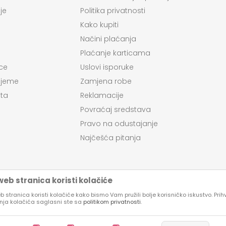
je
Politika privatnosti
Kako kupiti
Načini plaćanja
Plaćanje karticama
ce
Uslovi isporuke
ijeme
Zamjena robe
ta
Reklamacije
Povraćaj sredstava
Pravo na odustajanje
Najčešća pitanja
eb stranica koristi kolačiće
 stranica koristi kolačiće kako bismo Vam pružili bolje korisničko iskustvo. Pri
enja kolačića saglasni ste sa
politikom privatnosti
.
su proizvoda, prikazu slika i samih cena, ali ne možemo garantovati da su
kazani na sajtu su deo naše ponude, ali ne podrazumeva da su dostupni u 