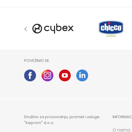
POVEŽIMO SE
Društvo za proizvodnju, promet i usluge
INFORMAC
"Keprom" d.o.o.
O nama