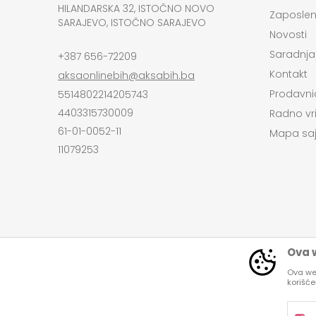
HILANDARSKA 32, ISTOČNO NOVO
Zaposlen
SARAJEVO, ISTOČNO SARAJEVO
Novosti
Saradnja
+387 656-72209
Kontakt
aksaonlinebih@aksabih.ba
Prodavni
5514802214205743
4403315730009
Radno vr
61-01-0052-11
Mapa saj
11079253
Ova w
Ova web
korišć
Nastojimo da budemo što precizniji u opi
Svi artikli pri