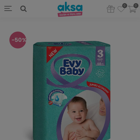
0
0
50
%