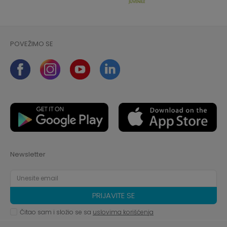
POVEŽIMO SE
Newsletter
PRIJAVITE SE
Čitao sam i složio se sa
uslovima korišćenja