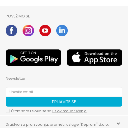
POVEŽIMO SE
Newsletter
PRIJAVITE SE
Čitao sam i složio se sa
uslovima korišćenja
Društvo za proizvodnju, promet i usluge "Keprom" d.o.o.