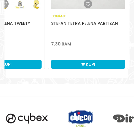
Pišite nam
aksaonlinebih@aksabih.ba
PELENA TWEETY
STEFAN TETRA PELENA PARTIZAN
7,30
BAM
KUPI
KUPI