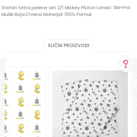
Stefan tetra pelene set 2/1 Mickey Pluton Uzrast: 0M+Pol:
Muški Boja:Crvena Materijal: 100% Pamuk
Karakteristika
Vrijednost
Ime/Nadimak
Kategorija
Pelene
Brend
STEFAN
SLIČNI PROIZVODI
Email
POMOĆ PRI KUPOVINI
Poruka
Za više informacija,
pomoć i porudžbine
+387 656-72209
Radno vreme
Pon-Subota: 09:00-
15:00h
POŠALJI