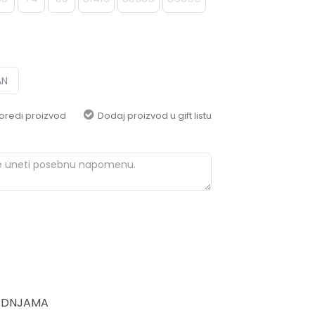
pomoć i porudžbine
+387 656-72209
Radno vreme
Pon-Subota: 09:00-
15:00h
AN
Pišite nam
oredi proizvod
Dodaj proizvod u gift listu
aksaonlinebih@aksabih.ba
ADNJAMA