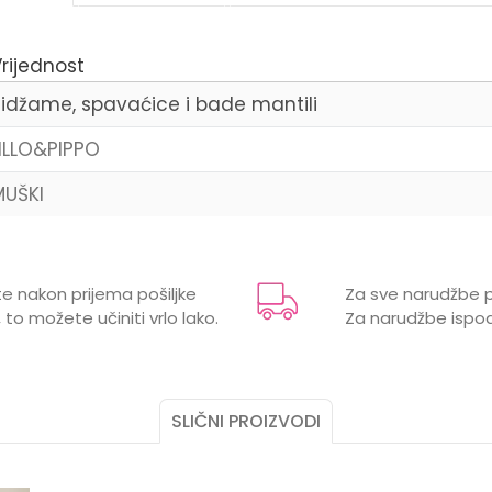
rijednost
Pidžame, spavaćice i bade mantili
LILLO&PIPPO
MUŠKI
Email
e nakon prijema pošiljke
Za sve narudžbe p
 to možete učiniti vrlo lako.
Za narudžbe ispod
SLIČNI PROIZVODI