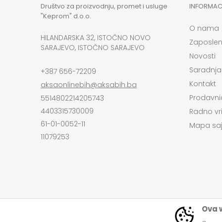
Društvo za proizvodnju, promet i usluge
INFORMAC
"Keprom" d.o.o.
O nama
HILANDARSKA 32, ISTOČNO NOVO
Zaposlen
SARAJEVO, ISTOČNO SARAJEVO
Novosti
Saradnja
+387 656-72209
Kontakt
aksaonlinebih@aksabih.ba
Prodavni
5514802214205743
4403315730009
Radno vr
61-01-0052-11
Mapa saj
11079253
Ova w