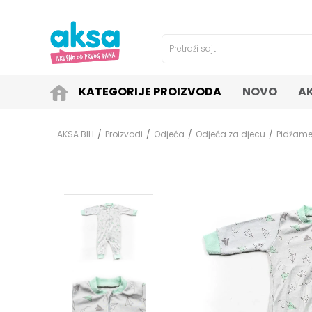
4H!
SIGURNO PLAĆANJE PLATNIM KARTICAMA!
Pretraži sajt
KATEGORIJE PROIZVODA
NOVO
A
AKSA BIH
Proizvodi
Odjeća
Odjeća za djecu
Pidžame,