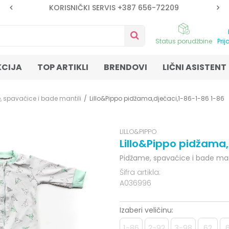
KORISNIČKI SERVIS +387 656-72209
Status porudžbine
Prij
KCIJA
TOP ARTIKLI
BRENDOVI
LIČNI ASISTENT
 spavaćice i bade mantili
Lillo&Pippo pidžama,dječaci,1-86-1-86 1-86
LILLO&PIPPO
Lillo&Pippo pidžama,
Pidžame, spavaćice i bade man
Šifra artikla:
A036996
Izaberi veličinu:
1-86
2-92
3-98
62