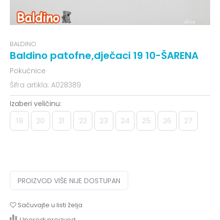
BALDINO
Baldino patofne,dječaci 19 10-ŠARENA
Pokućnice
Šifra artikla:
A028389
Izaberi veličinu:
19
20
21
22
23
24
25
26
27
PROIZVOD VIŠE NIJE DOSTUPAN
Sačuvajte u listi želja
Uporedi proizvod