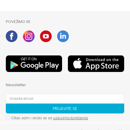
POŠALJI
POVEŽIMO SE
Newsletter
PRIJAVITE SE
Čitao sam i složio se sa
uslovima korišćenja