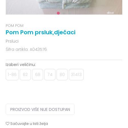
POM POM
Pom Pom prsluk,dječaci
Prsluci
Šifra artikla:
A043576
Izaberi veličinu:
1-86
62
68
74
80
31413
PROIZVOD VIŠE NIJE DOSTUPAN
Sačuvajte u listi želja