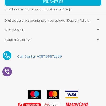
PRIJAVITE SE
Čitao sam i složio se sa
uslovima korišćenja
Društvo za proizvodnju, promet i usluge "Keprom" d.o.o.
INFORMACIJE
HILANDARSKA 32, ISTOČNO NOVO SARAJEVO, ISTOČNO
SARAJEVO
KORISNIČKI SERVIS
O nama
+387 656-72209
Uslovi korišćenja i prodaje
aksaonlinebih@aksabih.ba
Zaposlenje
Call Centar +387 65672209
5514802214205743
Politika privatnosti
Novosti
4403315730009
61-01-0052-11
Kako kupiti
Saradnja
11079253
Načini plaćanja
Kontakt
Plaćanje karticama
Prodavnice