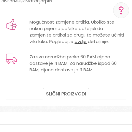
86Pol:MuškiMaterijal:pliš
Karakteristika
Vrijednost
Ime/Nadimak
Kategorija
Prsluci
Mogućnost zamjene artikla. Ukoliko ste
POMOĆ PRI KUPOVINI
nakon prijema pošiljke poželjeli da
Brend
POM POM
Email
zamjenite artikal za drugi, to možete učiniti
Za više informacija,
pomoć i porudžbine
vrlo lako. Pogledajte
ovdje
detaljnije.
+387 656-72209
Radno vreme
Za sve narudžbe preko 60 BAM cijena
Pon-Subota: 09:00-
dostave je 4 BAM. Za narudžbe ispod 60
15:00h
Poruka
BAM, cijena dostave je 9 BAM.
Pišite nam
aksaonlinebih@aksabih.ba
SLIČNI PROIZVODI
POŠALJI