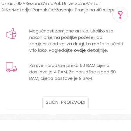
Uzrast:0M+Sezona:ZimaPol: UniverzalnoVrsta:
DrikerMaterijal:Pamuk Održavanje: Pranje na 40 stepeni
Karakteristika
Vrijednost
Ime/Nadimak
Kategorija
Siperci
POMOĆ PRI KUPOVINI
Mogućnost zamjene artikla. Ukoliko ste
nakon prijema pošiljke poželjeli da
Brend
LILLO&PIPPO
Email
Za više informacija,
zamjenite artikal za drugi, to možete učiniti
pomoć i porudžbine
vrlo lako. Pogledajte
ovdje
detaljnije.
+387 656-72209
MEHANIZAM
DRIKER
Radno vreme
POL
UNISEX
Za sve narudžbe preko 60 BAM cijena
Pon-Subota: 09:00-
15:00h
dostave je 4 BAM. Za narudžbe ispod 60
VRSTA
DRIKER
Poruka
BAM, cijena dostave je 9 BAM.
Pišite nam
aksaonlinebih@aksabih.ba
SLIČNI PROIZVODI
POŠALJI