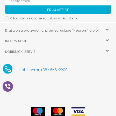
PRIJAVITE SE
Čitao sam i složio se sa
uslovima korišćenja
Društvo za proizvodnju, promet i usluge "Keprom" d.o.o.
INFORMACIJE
HILANDARSKA 32, ISTOČNO NOVO SARAJEVO, ISTOČNO
SARAJEVO
KORISNIČKI SERVIS
O nama
+387 656-72209
Uslovi korišćenja i prodaje
aksaonlinebih@aksabih.ba
Zaposlenje
Call Centar +387 65672209
5514802214205743
Politika privatnosti
Novosti
4403315730009
61-01-0052-11
Kako kupiti
Saradnja
11079253
Načini plaćanja
Kontakt
Plaćanje karticama
Prodavnice