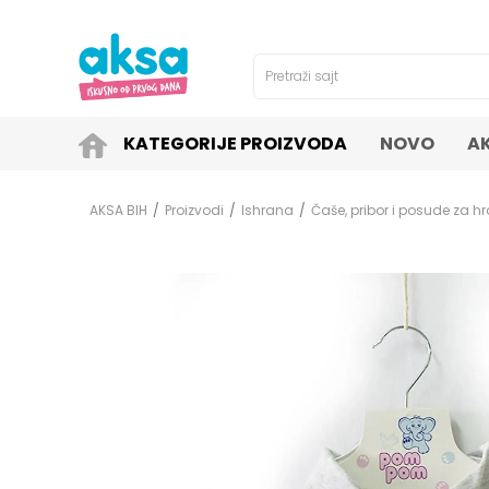
4H!
SIGURNO PLAĆANJE PLATNIM KARTICAMA!
Pretraži sajt
KATEGORIJE PROIZVODA
NOVO
A
AKSA BIH
Proizvodi
Ishrana
Čaše, pribor i posude za hr