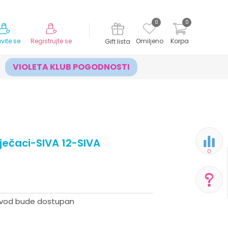
MOGUĆNOST ISPORUKE ZA 24H!
0
0
avite se
Registrujte se
Omiljeno
Korpa
Gift lista
VIOLETA KLUB POGODNOSTI
čaci-SIVA 12-SIVA
0
zvod bude dostupan
POMOĆ PRI KUPOVINI
Za više informacija,