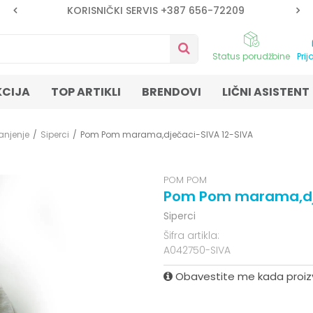
KORISNIČKI SERVIS +387 656-72209
Status porudžbine
Prij
KCIJA
TOP ARTIKLI
BRENDOVI
LIČNI ASISTENT
anjenje
Siperci
Pom Pom marama,dječaci-SIVA 12-SIVA
POM POM
Pom Pom marama,dje
Siperci
Šifra artikla:
A042750-SIVA
Obavestite me kada proi