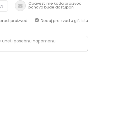
pomoć i porudžbine
Obavesti me kada proizvod
AN
ponovo bude dostupan
+387 656-72209
Radno vreme
oredi proizvod
Dodaj proizvod u gift listu
Pon-Subota: 09:00-
15:00h
Pišite nam
aksaonlinebih@aksabih.ba