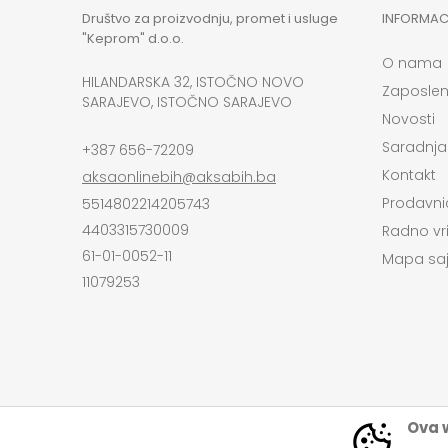
Društvo za proizvodnju, promet i usluge
INFORMAC
"Keprom" d.o.o.
O nama
HILANDARSKA 32, ISTOČNO NOVO
Zaposlen
SARAJEVO, ISTOČNO SARAJEVO
Novosti
Saradnja
+387 656-72209
Kontakt
aksaonlinebih@aksabih.ba
Prodavni
5514802214205743
4403315730009
Radno vr
61-01-0052-11
Mapa saj
11079253
Ova w