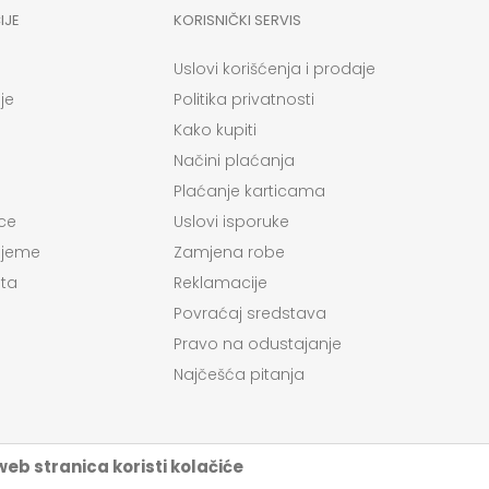
IJE
KORISNIČKI SERVIS
Uslovi korišćenja i prodaje
je
Politika privatnosti
Kako kupiti
Načini plaćanja
Plaćanje karticama
ce
Uslovi isporuke
ijeme
Zamjena robe
ta
Reklamacije
Povraćaj sredstava
Pravo na odustajanje
Najčešća pitanja
eb stranica koristi kolačiće