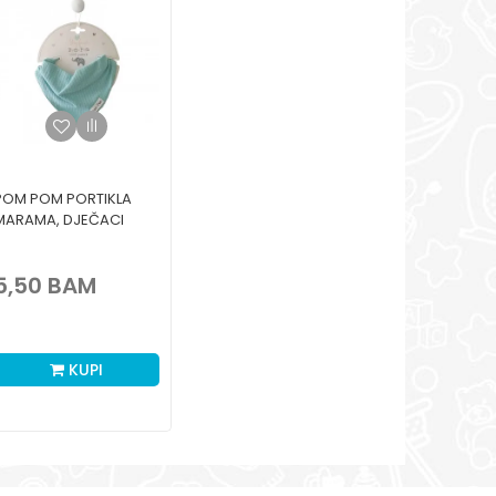
POM POM PORTIKLA
MARAMA, DJEČACI
5,50
BAM
KUPI