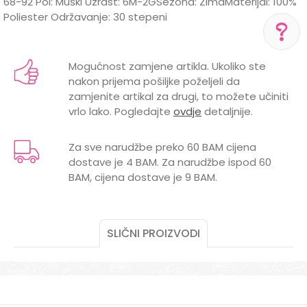
68-92 Pol: Muški Uzrast: 6M-2GSezona: ZimaMaterijal: 100%
Poliester Održavanje: 30 stepeni
Karakteristika
Vrijednost
Ime/Nadimak
Ski pantalone, skafanderi i ski
Kategorija
Mogućnost zamjene artikla. Ukoliko ste
POMOĆ PRI KUPOVINI
odijela
nakon prijema pošiljke poželjeli da
Email
Za više informacija,
zamjenite artikal za drugi, to možete učiniti
Brend
LILLO&PIPPO
pomoć i porudžbine
vrlo lako. Pogledajte
ovdje
detaljnije.
+387 656-72209
POL
MUŠKI
Radno vreme
Za sve narudžbe preko 60 BAM cijena
Pon-Subota: 09:00-
dostave je 4 BAM. Za narudžbe ispod 60
15:00h
Poruka
BAM, cijena dostave je 9 BAM.
Pišite nam
aksaonlinebih@aksabih.ba
SLIČNI PROIZVODI
POŠALJI