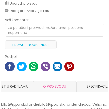
Uporedi proizvod
Dodaj proizvod u gift listu
Vaš komentar:
PROVJERI DOSTUPNOST
Podijeli
OST U RADNJAMA
O PROIZVODU
SPECIFIKACIJ
Lillo&Pippo skafanderLillo&Pippo skafander,dječaci Veličina: