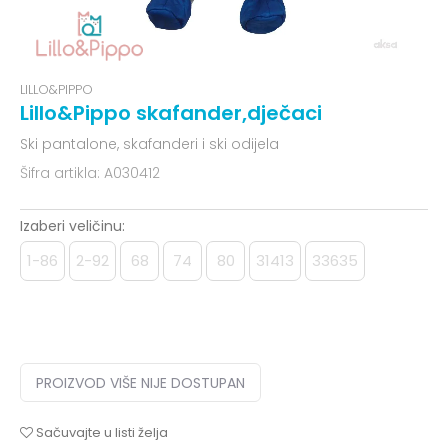
LILLO&PIPPO
Lillo&Pippo skafander,dječaci
Ski pantalone, skafanderi i ski odijela
Šifra artikla:
A030412
Izaberi veličinu:
1-86
2-92
68
74
80
31413
33635
PROIZVOD VIŠE NIJE DOSTUPAN
Sačuvajte u listi želja