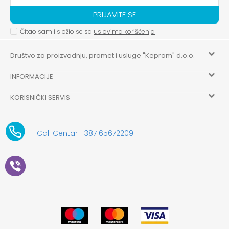
PRIJAVITE SE
Čitao sam i složio se sa
uslovima korišćenja
Društvo za proizvodnju, promet i usluge "Keprom" d.o.o.
INFORMACIJE
HILANDARSKA 32, ISTOČNO NOVO SARAJEVO, ISTOČNO
SARAJEVO
KORISNIČKI SERVIS
O nama
+387 656-72209
Uslovi korišćenja i prodaje
aksaonlinebih@aksabih.ba
Zaposlenje
Call Centar +387 65672209
5514802214205743
Politika privatnosti
Novosti
4403315730009
61-01-0052-11
Kako kupiti
Saradnja
11079253
Načini plaćanja
Kontakt
Plaćanje karticama
Prodavnice