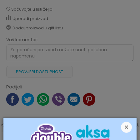
Sačuvajte u listi želja
Uporedi proizvod
Dodaj proizvod u gift listu
Vaš komentar:
PROVJERI DOSTUPNOST
Podijeli
×
OST U RADNJAMA
O PROIZVODU
SPECIFIKACIJ