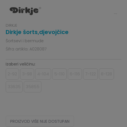
DIRKJE
Dirkje šorts,djevojčice
Šortsevi i bermude
Šifra artikla:
A028087
Izaberi veličinu:
2-92
3-98
4-104
5-110
6-116
7-122
8-128
33635
35855
PROIZVOD VIŠE NIJE DOSTUPAN