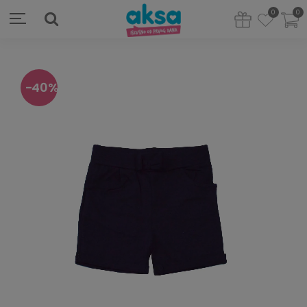
0
0
40
%