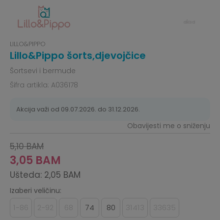
LILLO&PIPPO
Lillo&Pippo šorts,djevojčice
Šortsevi i bermude
Šifra artikla:
A036178
Akcija važi od 09.07.2026. do 31.12.2026.
Obavijesti me o sniženju
5,10
BAM
3,05
BAM
Ušteda:
2,05
BAM
Izaberi veličinu:
1-86
2-92
68
74
80
31413
33635