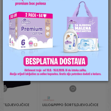
Za više informacija,
pomoć i porudžbine
SLIČNI PROIZVODI
+387 656-72209
Radno vreme
Pon-Subota: 09:00-
POŠALJI
15:00h
50
%
Pišite nam
aksaonlinebih@aksabih.ba
ORTS,DJEVOJČICE
LILLO&PIPPO ŠORTS,DJEVOJČICE