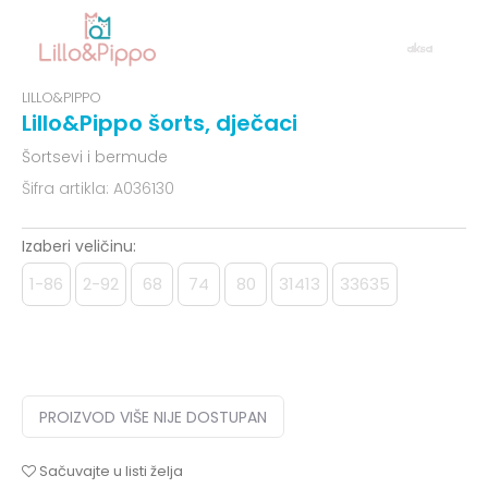
LILLO&PIPPO
Lillo&Pippo šorts, dječaci
Šortsevi i bermude
Šifra artikla:
A036130
Izaberi veličinu:
1-86
2-92
68
74
80
31413
33635
PROIZVOD VIŠE NIJE DOSTUPAN
Sačuvajte u listi želja