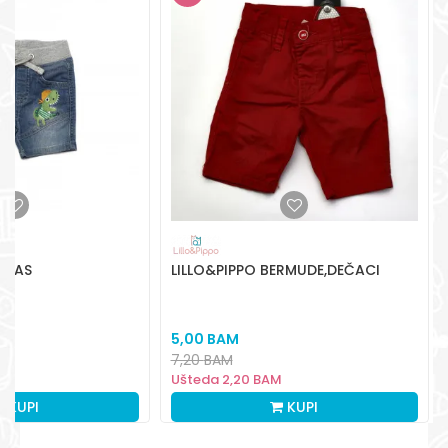
Radno vreme
Pon-Subota: 09:00-
15:00h
Pišite nam
aksaonlinebih@aksabih.ba
EKSAS
LILLO&PIPPO BERMUDE,DEČACI
I
5,00
BAM
7,20
BAM
M
Ušteda
2,20
BAM
KUPI
KUPI