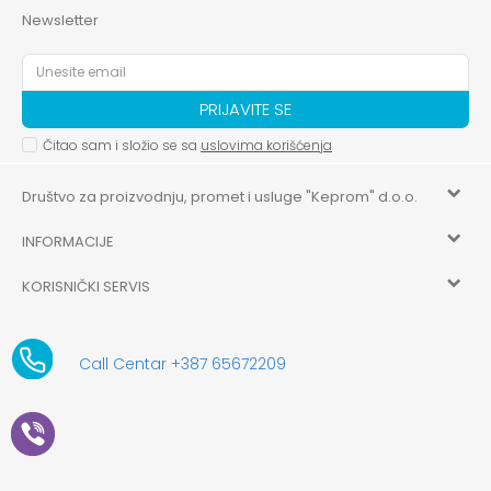
Newsletter
PRIJAVITE SE
Čitao sam i složio se sa
uslovima korišćenja
Društvo za proizvodnju, promet i usluge "Keprom" d.o.o.
INFORMACIJE
HILANDARSKA 32, ISTOČNO NOVO SARAJEVO, ISTOČNO
SARAJEVO
KORISNIČKI SERVIS
O nama
+387 656-72209
Uslovi korišćenja i prodaje
aksaonlinebih@aksabih.ba
Zaposlenje
Call Centar +387 65672209
5514802214205743
Politika privatnosti
Novosti
4403315730009
61-01-0052-11
Kako kupiti
Saradnja
11079253