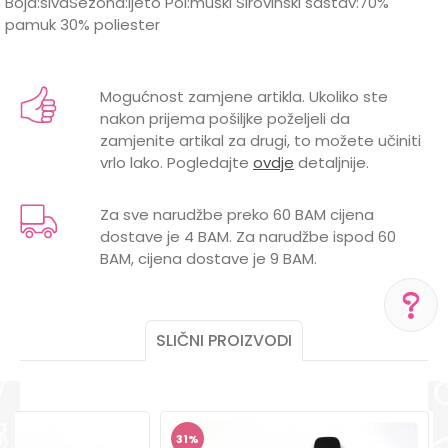
Boja:sivaSezona:ljeto Pol:muški Sirovinski sastav:70%
pamuk 30% poliester
Karakteristika
Vrijednost
Ime/Nadimak
Kategorija
Šortsevi i bermude
Mogućnost zamjene artikla. Ukoliko ste
nakon prijema pošiljke poželjeli da
BOJA
SIVA
Email
zamjenite artikal za drugi, to možete učiniti
vrlo lako. Pogledajte
ovdje
detaljnije.
Brend
LILLO&PIPPO
POL
MUŠKI
Za sve narudžbe preko 60 BAM cijena
dostave je 4 BAM. Za narudžbe ispod 60
Poruka
BAM, cijena dostave je 9 BAM.
SLIČNI PROIZVODI
POMOĆ PRI KUPOVINI
Za više informacija,
POŠALJI
pomoć i porudžbine
+387 656-72209
31
%