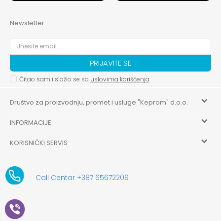
Newsletter
PRIJAVITE SE
Čitao sam i složio se sa
uslovima korišćenja
Društvo za proizvodnju, promet i usluge "Keprom" d.o.o.
INFORMACIJE
HILANDARSKA 32, ISTOČNO NOVO SARAJEVO, ISTOČNO
SARAJEVO
KORISNIČKI SERVIS
O nama
+387 656-72209
Uslovi korišćenja i prodaje
aksaonlinebih@aksabih.ba
Zaposlenje
Call Centar +387 65672209
5514802214205743
Politika privatnosti
Novosti
4403315730009
61-01-0052-11
Kako kupiti
Saradnja