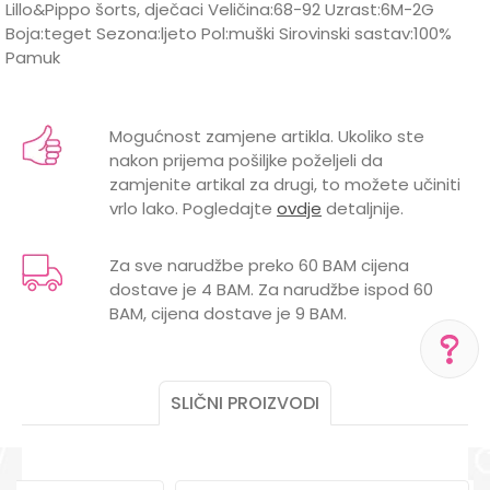
Lillo&Pippo šorts, dječaci Veličina:68-92 Uzrast:6M-2G
Boja:teget Sezona:ljeto Pol:muški Sirovinski sastav:100%
Pamuk
Karakteristika
Vrijednost
Ime/Nadimak
Kategorija
Šortsevi i bermude
Mogućnost zamjene artikla. Ukoliko ste
nakon prijema pošiljke poželjeli da
BOJA
TEGET
Email
zamjenite artikal za drugi, to možete učiniti
vrlo lako. Pogledajte
ovdje
detaljnije.
Brend
LILLO&PIPPO
POL
MUŠKI
Za sve narudžbe preko 60 BAM cijena
dostave je 4 BAM. Za narudžbe ispod 60
Poruka
BAM, cijena dostave je 9 BAM.
SLIČNI PROIZVODI
POMOĆ PRI KUPOVINI
Za više informacija,
pomoć i porudžbine
POŠALJI
+387 656-72209