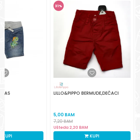
31
%
Radno vreme
Pon-Subota: 09:00-
15:00h
Pišite nam
aksaonlinebih@aksabih.ba
EKSAS
LILLO&PIPPO BERMUDE,DEČACI
I
5,00
BAM
7,20
BAM
M
Ušteda
2,20
BAM
KUPI
KUPI