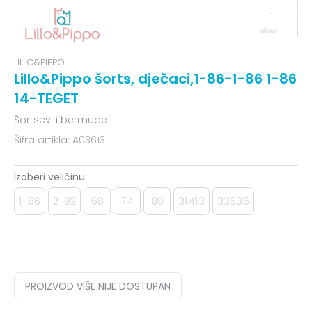
LILLO&PIPPO
Lillo&Pippo šorts, dječaci,1-86-1-86 1-86
14-TEGET
Šortsevi i bermude
Šifra artikla:
A036131
Izaberi veličinu:
1-86
2-92
68
74
80
31413
33635
PROIZVOD VIŠE NIJE DOSTUPAN