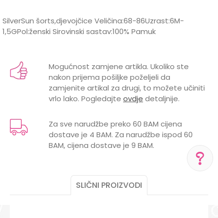
SilverSun šorts,djevojčice Veličina:68-86Uzrast:6M-
1,5GPol:ženski Sirovinski sastav:100% Pamuk
Karakteristika
Vrijednost
Ime/Nadimak
Kategorija
Šortsevi i bermude
Mogućnost zamjene artikla. Ukoliko ste
nakon prijema pošiljke poželjeli da
BOJA
PLAVA
Email
zamjenite artikal za drugi, to možete učiniti
vrlo lako. Pogledajte
ovdje
detaljnije.
Brend
SILVER SUN
POL
ŽENSKI
Za sve narudžbe preko 60 BAM cijena
dostave je 4 BAM. Za narudžbe ispod 60
Poruka
BAM, cijena dostave je 9 BAM.
SLIČNI PROIZVODI
POMOĆ PRI KUPOVINI
Za više informacija,
pomoć i porudžbine
POŠALJI