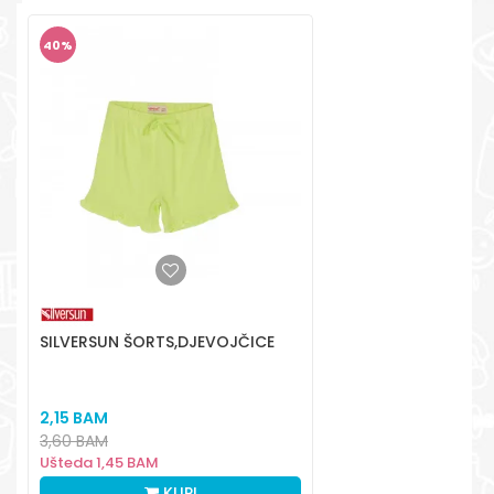
+387 656-72209
Radno vreme
40
%
Pon-Subota: 09:00-
15:00h
Pišite nam
aksaonlinebih@aksabih.ba
SILVERSUN ŠORTS,DJEVOJČICE
2,15
BAM
3,60
BAM
Ušteda
1,45
BAM
KUPI