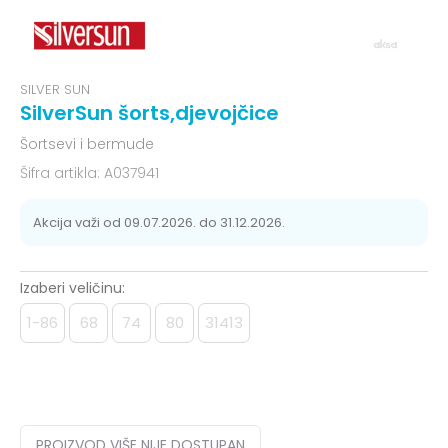
SILVER SUN
SilverSun šorts,djevojčice
Šortsevi i bermude
Šifra artikla:
A037941
Akcija važi od 09.07.2026. do 31.12.2026.
Izaberi veličinu:
1-86
68
74
80
31413
PROIZVOD VIŠE NIJE DOSTUPAN