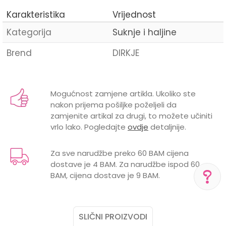
Karakteristika
Vrijednost
Kategorija
Suknje i haljine
Brend
DIRKJE
Ime/Nadimak
Mogućnost zamjene artikla. Ukoliko ste
nakon prijema pošiljke poželjeli da
Email
zamjenite artikal za drugi, to možete učiniti
vrlo lako. Pogledajte
ovdje
detaljnije.
Za sve narudžbe preko 60 BAM cijena
dostave je 4 BAM. Za narudžbe ispod 60
Poruka
BAM, cijena dostave je 9 BAM.
POMOĆ PRI KUPOVINI
SLIČNI PROIZVODI
Za više informacija,