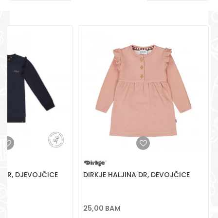
pomoć i porudžbine
+387 656-72209
POŠALJI
Radno vreme
Pon-Subota: 09:00-
15:00h
Pišite nam
aksaonlinebih@aksabih.ba
A DR, DJEVOJČICE
DIRKJE HALJINA DR, DEVOJČICE
25,00
BAM