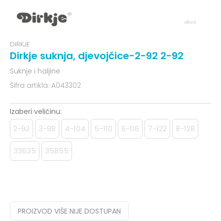
DIRKJE
Dirkje suknja, djevojčice-2-92 2-92
Suknje i haljine
Šifra artikla:
A043302
Izaberi veličinu:
2-92
3-98
4-104
5-110
6-116
7-122
8-128
33635
35855
PROIZVOD VIŠE NIJE DOSTUPAN