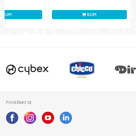
M
KUPI
KUPI
POVEŽIMO SE