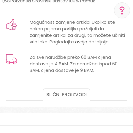
1,5GPol:ženski Sirovinski sastav:100% Pamuk
Karakteristika
Vrijednost
Ime/Nadimak
Kategorija
Suknje i haljine
Mogućnost zamjene artikla. Ukoliko ste
POMOĆ PRI KUPOVINI
nakon prijema pošiljke poželjeli da
BOJA
BIJELA
Email
zamjenite artikal za drugi, to možete učiniti
Za više informacija,
pomoć i porudžbine
vrlo lako. Pogledajte
ovdje
detaljnije.
Brend
SILVER SUN
+387 656-72209
POL
ŽENSKI
Radno vreme
Za sve narudžbe preko 60 BAM cijena
Pon-Subota: 09:00-
dostave je 4 BAM. Za narudžbe ispod 60
15:00h
Poruka
BAM, cijena dostave je 9 BAM.
Pišite nam
aksaonlinebih@aksabih.ba
SLIČNI PROIZVODI
POŠALJI