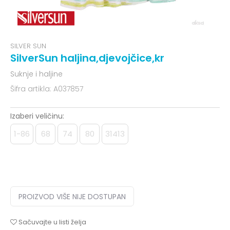
SILVER SUN
SilverSun haljina,djevojčice,kr
Suknje i haljine
Šifra artikla:
A037857
Izaberi veličinu:
1-86
68
74
80
31413
PROIZVOD VIŠE NIJE DOSTUPAN
Sačuvajte u listi želja