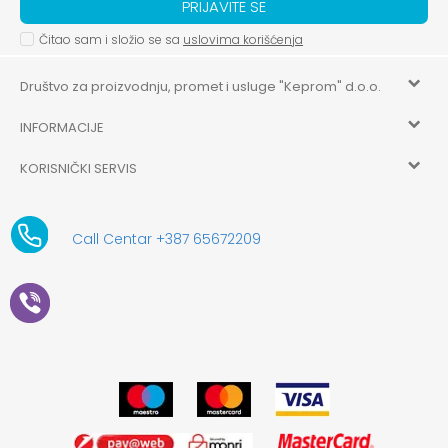
PRIJAVITE SE
Čitao sam i složio se sa
uslovima korišćenja
Društvo za proizvodnju, promet i usluge "Keprom" d.o.o.
INFORMACIJE
HILANDARSKA 32, ISTOČNO NOVO SARAJEVO, ISTOČNO
SARAJEVO
KORISNIČKI SERVIS
O nama
+387 656-72209
Uslovi korišćenja i prodaje
aksaonlinebih@aksabih.ba
Zaposlenje
Call Centar +387 65672209
5514802214205743
Politika privatnosti
Novosti
4403315730009
61-01-0052-11
Kako kupiti
Saradnja
11079253
Načini plaćanja
Kontakt
Plaćanje karticama
Prodavnice