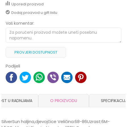
Uporedi proizvod
Dodaj proizvod u gift listu
Vaš komentar:
PROVJERI DOSTUPNOST
Podijeli
OST U RADNJAMA
O PROIZVODU
SPECIFIKACIJ
SilverSun haljina,djevojčice Veličina:68-86Uzrast:6M-