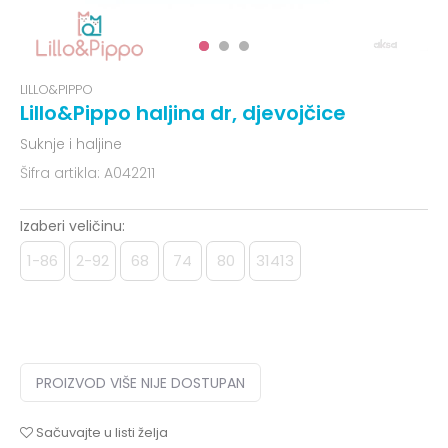
LILLO&PIPPO
Lillo&Pippo haljina dr, djevojčice
Suknje i haljine
Šifra artikla:
A042211
Izaberi veličinu:
1-86
2-92
68
74
80
31413
PROIZVOD VIŠE NIJE DOSTUPAN
Sačuvajte u listi želja