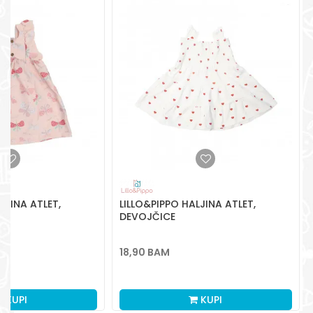
Radno vreme
Pon-Subota: 09:00-
15:00h
Pišite nam
aksaonlinebih@aksabih.ba
LJINA ATLET,
LILLO&PIPPO HALJINA ATLET,
DEVOJČICE
18,90
BAM
KUPI
KUPI