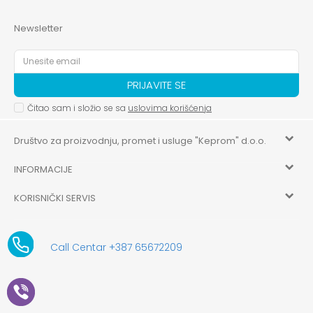
Newsletter
PRIJAVITE SE
Čitao sam i složio se sa
uslovima korišćenja
Društvo za proizvodnju, promet i usluge "Keprom" d.o.o.
INFORMACIJE
HILANDARSKA 32, ISTOČNO NOVO SARAJEVO, ISTOČNO
SARAJEVO
KORISNIČKI SERVIS
O nama
+387 656-72209
Uslovi korišćenja i prodaje
aksaonlinebih@aksabih.ba
Zaposlenje
Call Centar +387 65672209
5514802214205743
Politika privatnosti
Novosti
4403315730009
61-01-0052-11
Kako kupiti
Saradnja
11079253