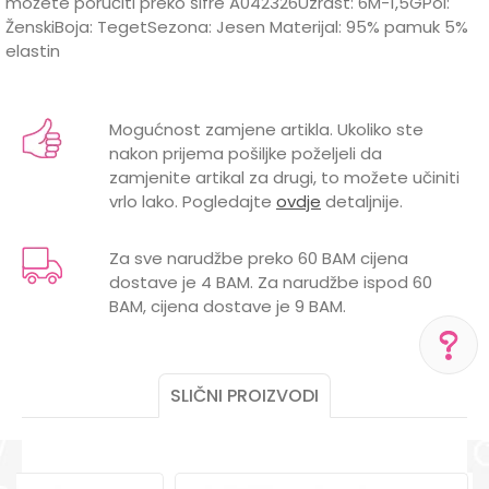
možete poručiti preko šifre A042326Uzrast: 6M-1,5GPol:
ŽenskiBoja: TegetSezona: Jesen Materijal: 95% pamuk 5%
elastin
Karakteristika
Vrijednost
Ime/Nadimak
Kategorija
Suknje i haljine
Mogućnost zamjene artikla. Ukoliko ste
nakon prijema pošiljke poželjeli da
Brend
LILLO&PIPPO
Email
zamjenite artikal za drugi, to možete učiniti
vrlo lako. Pogledajte
ovdje
detaljnije.
Za sve narudžbe preko 60 BAM cijena
dostave je 4 BAM. Za narudžbe ispod 60
Poruka
BAM, cijena dostave je 9 BAM.
SLIČNI PROIZVODI
POMOĆ PRI KUPOVINI
Za više informacija,
pomoć i porudžbine
POŠALJI
+387 656-72209