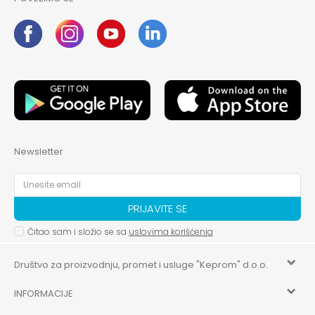
Newsletter
PRIJAVITE SE
Čitao sam i složio se sa
uslovima korišćenja
Društvo za proizvodnju, promet i usluge "Keprom" d.o.o.
INFORMACIJE
HILANDARSKA 32, ISTOČNO NOVO SARAJEVO, ISTOČNO
SARAJEVO