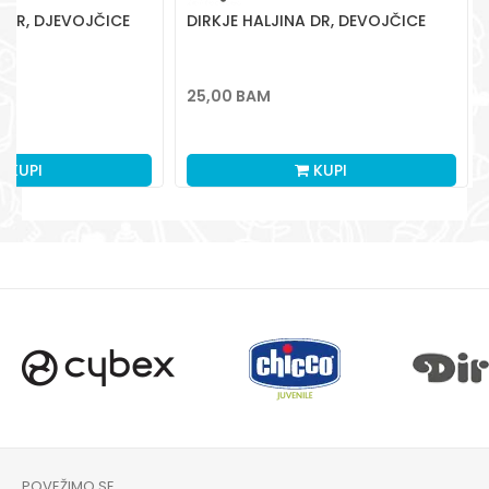
A DR, DJEVOJČICE
DIRKJE HALJINA DR, DEVOJČICE
25,00
BAM
M
KUPI
KUPI
POVEŽIMO SE