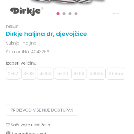
DIRKJE
Dirkje haljina dr, djevojčice
Suknje i haljine
Šifra artikla:
A043265
Izaberi veličinu:
2-92
3-98
4-104
5-110
6-116
33635
35855
PROIZVOD VIŠE NIJE DOSTUPAN
Sačuvajte u listi želja
Uporedi proizvod