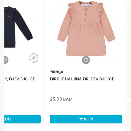
Radno vreme
Pon-Subota: 09:00-
15:00h
Pišite nam
aksaonlinebih@aksabih.ba
A DR, DJEVOJČICE
DIRKJE HALJINA DR, DEVOJČICE
25,00
BAM
M
KUPI
KUPI