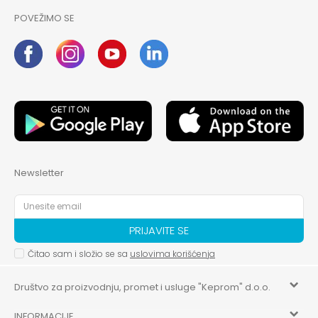
POVEŽIMO SE
Newsletter
PRIJAVITE SE
Čitao sam i složio se sa
uslovima korišćenja
Društvo za proizvodnju, promet i usluge "Keprom" d.o.o.
INFORMACIJE