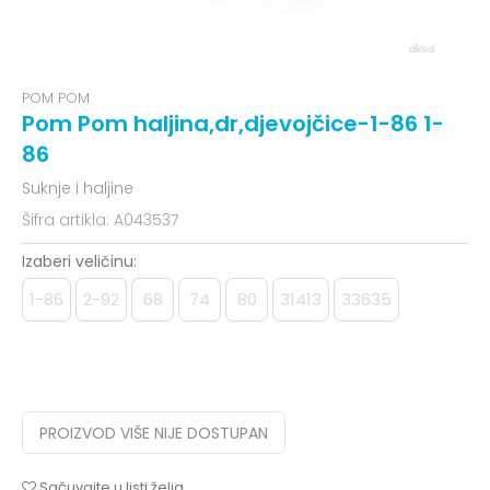
POM POM
Pom Pom haljina,dr,djevojčice-1-86 1-
86
Suknje i haljine
Šifra artikla:
A043537
Izaberi veličinu:
1-86
2-92
68
74
80
31413
33635
PROIZVOD VIŠE NIJE DOSTUPAN
Sačuvajte u listi želja