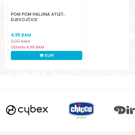
aksaonlinebih@aksabih.ba
POM POM HALJINA ATLET,
DJEVOJČICE
4,95
BAM
9,90
BAM
Ušteda
4,95
BAM
KUPI