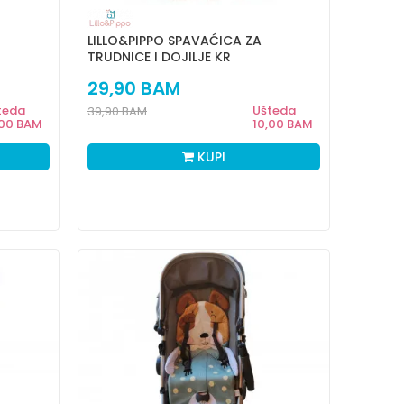
LILLO&PIPPO SPAVAĆICA ZA
TRUDNICE I DOJILJE KR
29,90
BAM
teda
Ušteda
39,90
BAM
,00
BAM
10,00
BAM
KUPI