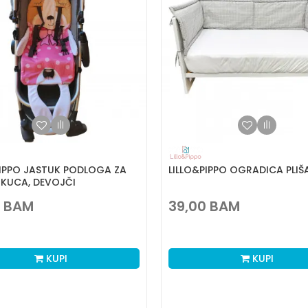
PIPPO JASTUK PODLOGA ZA
LILLO&PIPPO OGRADICA PLIŠ
 KUCA, DEVOJČI
BAM
39,00
BAM
KUPI
KUPI