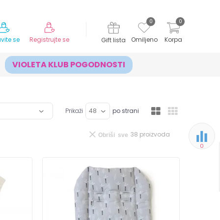
MOGUĆNOST ISPORUKE ZA 24H!
0
0
avite se
Registrujte se
Omiljeno
Korpa
Gift lista
VIOLETA KLUB POGODNOSTI
Prikaži
po strani
38
proizvoda
Obriši sve
0