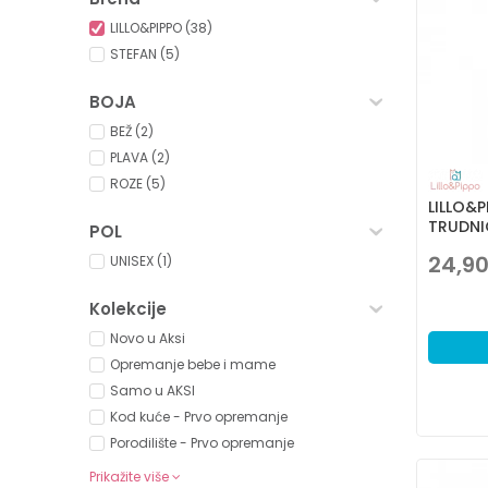
LILLO&PIPPO (38)
STEFAN (5)
BOJA
BEŽ (2)
PLAVA (2)
ROZE (5)
LILLO&
TRUDNIC
POL
24,9
UNISEX (1)
Kolekcije
Novo u Aksi
Opremanje bebe i mame
Samo u AKSI
Kod kuće - Prvo opremanje
Porodilište - Prvo opremanje
Prikažite više