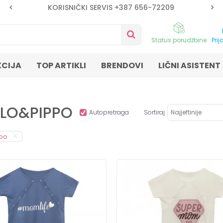
KORISNIČKI SERVIS +387 656-72209
Status porudžbine
Prij
KCIJA
TOP ARTIKLI
BRENDOVI
LIČNI ASISTENT
ILLO&PIPPO
Autopretraga
Sortiraj
ppo