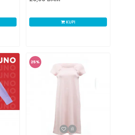
KUPI
25
%