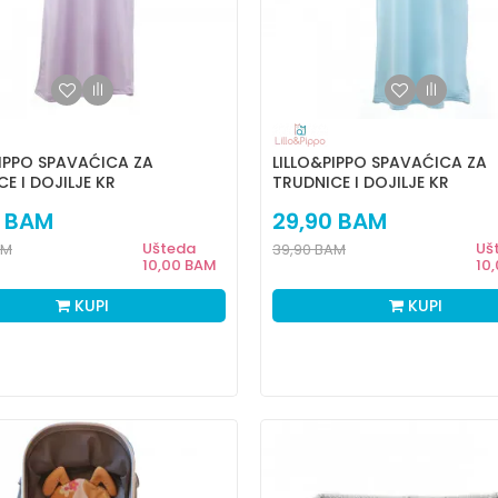
PIPPO SPAVAĆICA ZA
LILLO&PIPPO SPAVAĆICA ZA
E I DOJILJE KR
TRUDNICE I DOJILJE KR
BAM
29,90
BAM
Ušteda
Uš
AM
39,90
BAM
10,00
BAM
10
KUPI
KUPI