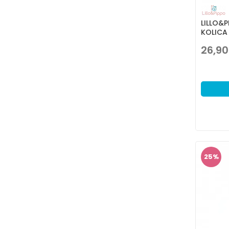
LILLO&
KOLICA
26,90
25
%