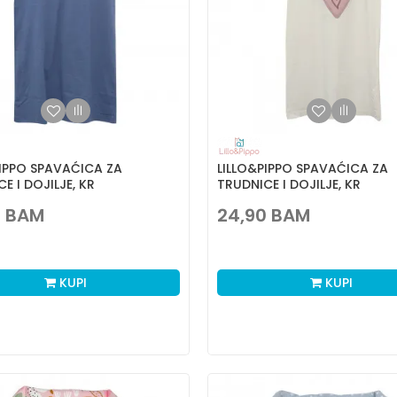
PIPPO SPAVAĆICA ZA
LILLO&PIPPO SPAVAĆICA ZA
E I DOJILJE, KR
TRUDNICE I DOJILJE, KR
0
BAM
24,90
BAM
KUPI
KUPI