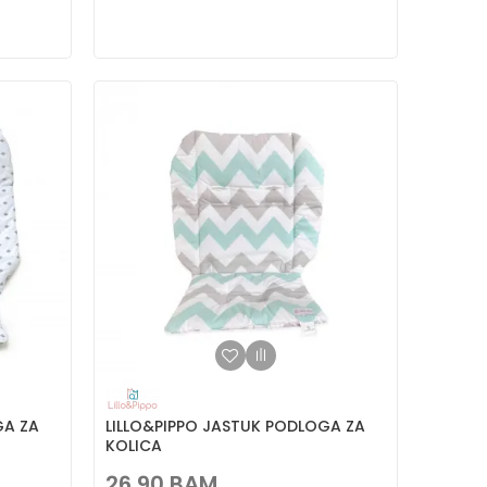
GA ZA
LILLO&PIPPO JASTUK PODLOGA ZA
KOLICA
26,90
BAM