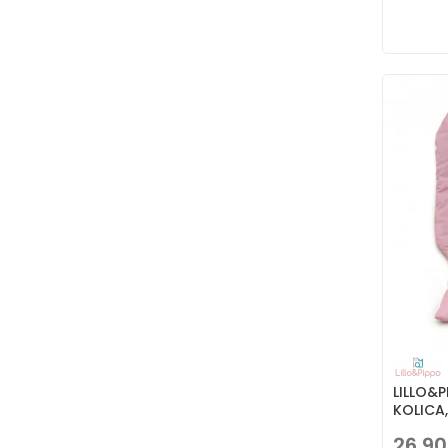
LILLO&
KOLICA
26,90