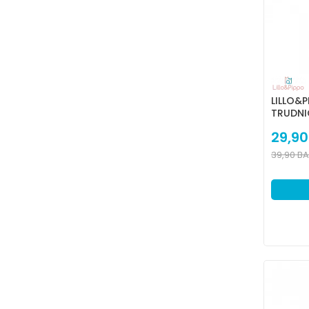
LILLO&
TRUDNIC
29,90
39,90
B