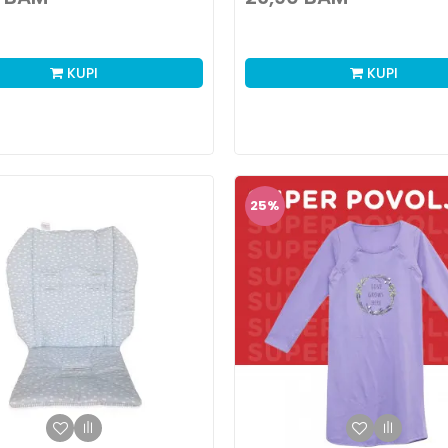
KUPI
KUPI
25
%