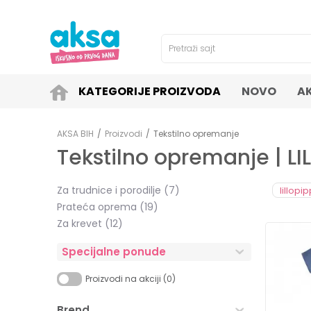
4H!
SIGURNO PLAĆANJE PLATNIM KARTICAMA!
Pretraži sajt
KATEGORIJE PROIZVODA
NOVO
A
AKSA BIH
Proizvodi
Tekstilno opremanje
Tekstilno opremanje | L
Za trudnice i porodilje
(7)
lillopi
Prateća oprema
(19)
Za krevet
(12)
Specijalne ponude
Proizvodi na akciji (0)
Brend