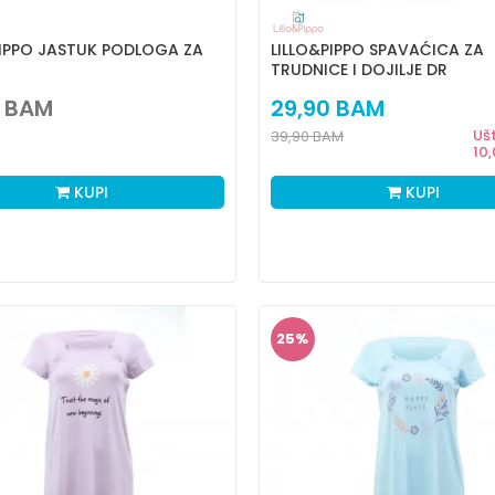
PIPPO JASTUK PODLOGA ZA
LILLO&PIPPO SPAVAĆICA ZA
TRUDNICE I DOJILJE DR
BAM
29,90
BAM
Uš
39,90
BAM
10
KUPI
KUPI
25
%