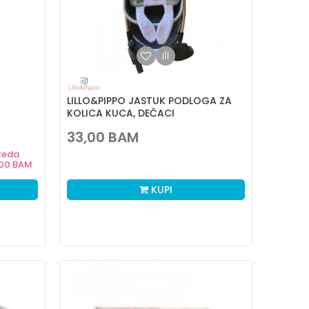
LILLO&PIPPO JASTUK PODLOGA ZA
KOLICA KUCA, DEČACI
33,00
BAM
teda
,00
BAM
KUPI