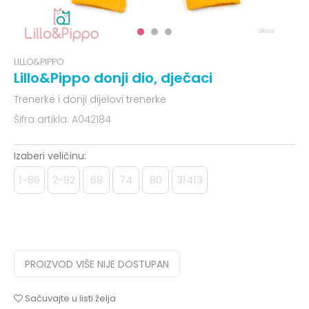
LILLO&PIPPO
Lillo&Pippo donji dio, dječaci
Trenerke i donji dijelovi trenerke
Šifra artikla:
A042184
Izaberi veličinu:
1-86
2-92
68
74
80
31413
PROIZVOD VIŠE NIJE DOSTUPAN
Sačuvajte u listi želja