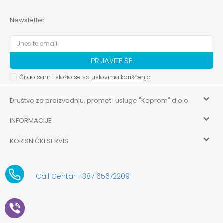
Newsletter
PRIJAVITE SE
Čitao sam i složio se sa
uslovima korišćenja
Društvo za proizvodnju, promet i usluge "Keprom" d.o.o.
INFORMACIJE
HILANDARSKA 32, ISTOČNO NOVO SARAJEVO, ISTOČNO
SARAJEVO
KORISNIČKI SERVIS
O nama
+387 656-72209
Uslovi korišćenja i prodaje
aksaonlinebih@aksabih.ba
Zaposlenje
Call Centar +387 65672209
5514802214205743
Politika privatnosti
Novosti
4403315730009
61-01-0052-11
Kako kupiti
Saradnja
11079253