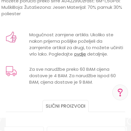
možete poručiti preko šifre A042299Uzrast: 6M-1,5GPol:
MuškiBoja: ŽutaSezona: Jesen Materijal: 70% pamuk 30%
poliester
Karakteristika
Vrijednost
Ime/Nadimak
Kategorija
Trenerke i donji dijelovi trenerke
Mogućnost zamjene artikla. Ukoliko ste
nakon prijema pošiljke poželjeli da
Brend
LILLO&PIPPO
Email
zamjenite artikal za drugi, to možete učiniti
vrlo lako. Pogledajte
ovdje
detaljnije.
Za sve narudžbe preko 60 BAM cijena
dostave je 4 BAM. Za narudžbe ispod 60
Poruka
BAM, cijena dostave je 9 BAM.
SLIČNI PROIZVODI
POMOĆ PRI KUPOVINI
Za više informacija,
pomoć i porudžbine
POŠALJI
+387 656-72209