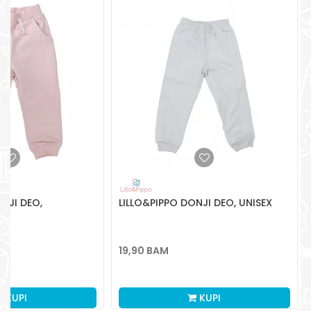
Radno vreme
Pon-Subota: 09:00-
15:00h
Pišite nam
aksaonlinebih@aksabih.ba
NJI DEO,
LILLO&PIPPO DONJI DEO, UNISEX
19,90
BAM
KUPI
KUPI