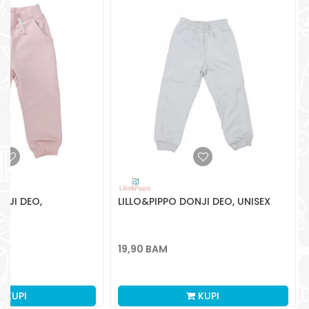
Radno vreme
Pon-Subota: 09:00-
15:00h
Pišite nam
aksaonlinebih@aksabih.ba
NJI DEO,
LILLO&PIPPO DONJI DEO, UNISEX
19,90
BAM
KUPI
KUPI