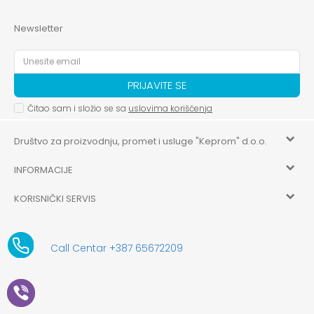
Newsletter
PRIJAVITE SE
Čitao sam i složio se sa
uslovima korišćenja
Društvo za proizvodnju, promet i usluge "Keprom" d.o.o.
INFORMACIJE
HILANDARSKA 32, ISTOČNO NOVO SARAJEVO, ISTOČNO
SARAJEVO
KORISNIČKI SERVIS
O nama
+387 656-72209
Uslovi korišćenja i prodaje
aksaonlinebih@aksabih.ba
Zaposlenje
Call Centar +387 65672209
5514802214205743
Politika privatnosti
Novosti
4403315730009
61-01-0052-11
Kako kupiti
Saradnja
11079253