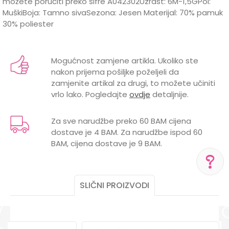
možete poručiti preko šifre A042302Uzrast: 6M-1,5GPol:
MuškiBoja: Tamno sivaSezona: Jesen Materijal: 70% pamuk
30% poliester
Karakteristika
Vrijednost
Ime/Nadimak
Kategorija
Trenerke i donji dijelovi trenerke
Mogućnost zamjene artikla. Ukoliko ste
nakon prijema pošiljke poželjeli da
Brend
LILLO&PIPPO
Email
zamjenite artikal za drugi, to možete učiniti
vrlo lako. Pogledajte
ovdje
detaljnije.
Za sve narudžbe preko 60 BAM cijena
dostave je 4 BAM. Za narudžbe ispod 60
Poruka
BAM, cijena dostave je 9 BAM.
SLIČNI PROIZVODI
POMOĆ PRI KUPOVINI
Za više informacija,
pomoć i porudžbine
POŠALJI
+387 656-72209