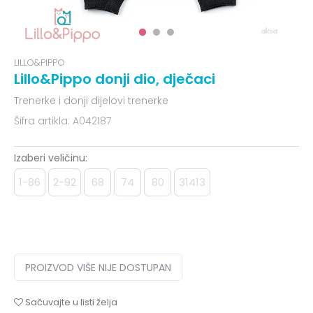
LILLO&PIPPO
Lillo&Pippo donji dio, dječaci
Trenerke i donji dijelovi trenerke
Šifra artikla:
A042187
Izaberi veličinu:
1-86
2-92
68
74
80
31413
PROIZVOD VIŠE NIJE DOSTUPAN
Sačuvajte u listi želja