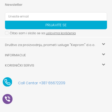
Newsletter
PRIJAVITE SE
Čitao sam i složio se sa
uslovima korišćenja
Društvo za proizvodnju, promet i usluge "Keprom" d.o.o.
INFORMACIJE
HILANDARSKA 32, ISTOČNO NOVO SARAJEVO, ISTOČNO
SARAJEVO
KORISNIČKI SERVIS
O nama
+387 656-72209
Uslovi korišćenja i prodaje
aksaonlinebih@aksabih.ba
Zaposlenje
Call Centar +387 65672209
5514802214205743
Politika privatnosti
Novosti
4403315730009
61-01-0052-11
Kako kupiti
Saradnja
11079253