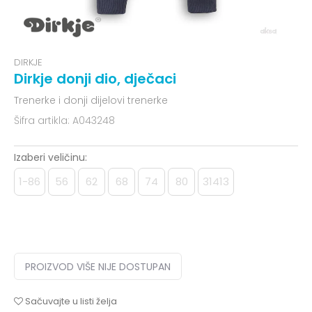
DIRKJE
Dirkje donji dio, dječaci
Trenerke i donji dijelovi trenerke
Šifra artikla:
A043248
Izaberi veličinu:
1-86
56
62
68
74
80
31413
PROIZVOD VIŠE NIJE DOSTUPAN
Sačuvajte u listi želja