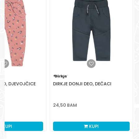
Radno vreme
Pon-Subota: 09:00-
15:00h
Pišite nam
aksaonlinebih@aksabih.ba
DEO, DJEVOJČICE
DIRKJE DONJI DEO, DEČACI
24,50
BAM
KUPI
KUPI