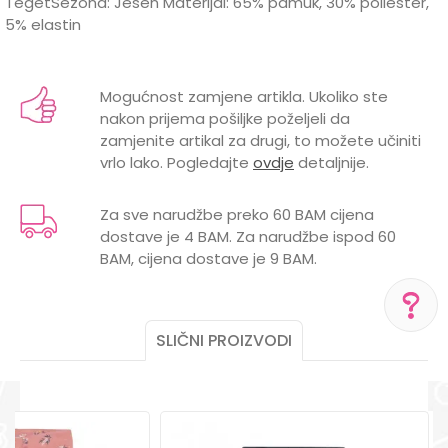
TegetSezona: Jesen Materijal: 65% pamuk, 30% poliester,
5% elastin
Karakteristika
Vrijednost
Ime/Nadimak
Kategorija
Trenerke i donji dijelovi trenerke
Mogućnost zamjene artikla. Ukoliko ste
nakon prijema pošiljke poželjeli da
Brend
DIRKJE
Email
zamjenite artikal za drugi, to možete učiniti
vrlo lako. Pogledajte
ovdje
detaljnije.
Za sve narudžbe preko 60 BAM cijena
dostave je 4 BAM. Za narudžbe ispod 60
Poruka
BAM, cijena dostave je 9 BAM.
SLIČNI PROIZVODI
POMOĆ PRI KUPOVINI
Za više informacija,
POŠALJI
pomoć i porudžbine
+387 656-72209