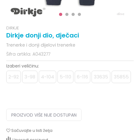
DIRKJE
Dirkje donji dio, dječaci
Trenerke i donji dijelovi trenerke
Šifra artikla:
A043277
Izaberi veličinu:
2-92
3-98
4-104
5-110
6-116
33635
35855
PROIZVOD VIŠE NIJE DOSTUPAN
Sačuvajte u listi želja
Uporedi proizvod