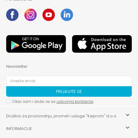
Newsletter
PRIJAVITE SE
Čitao sam i složio se sa
uslovima korišćenja
Društvo za proizvodnju, promet i usluge "Keprom" d.o.o.
INFORMACIJE
HILANDARSKA 32, ISTOČNO NOVO SARAJEVO, ISTOČNO
SARAJEVO