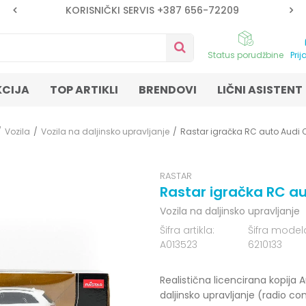
KORISNIČKI SERVIS +387 656-72209
Status porudžbine
Prij
KCIJA
TOP ARTIKLI
BRENDOVI
LIČNI ASISTENT
Vozila
Vozila na daljinsko upravljanje
Rastar igračka RC auto Audi Q5
RASTAR
Rastar igračka RC aut
Vozila na daljinsko upravljanje
Šifra artikla:
Šifra model
A013523
6210133
Realistična licencirana kopij
daljinsko upravljanje (radio 