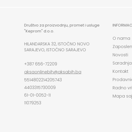
Društvo za proizvodnju, promet i usluge
INFORMAC
"Keprom" d.o.o.
O nama
HILANDARSKA 32, ISTOČNO NOVO
Zaposlen
SARAJEVO, ISTOČNO SARAJEVO
Novosti
Saradnja
+387 656-72209
Kontakt
aksaonlinebih@aksabih.ba
Prodavni
5514802214205743
4403315730009
Radno vr
61-01-0052-11
Mapa saj
11079253