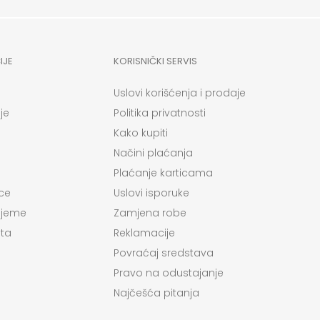
IJE
KORISNIČKI SERVIS
Uslovi korišćenja i prodaje
je
Politika privatnosti
Kako kupiti
Načini plaćanja
Plaćanje karticama
ce
Uslovi isporuke
ijeme
Zamjena robe
ta
Reklamacije
Povraćaj sredstava
Pravo na odustajanje
Najčešća pitanja