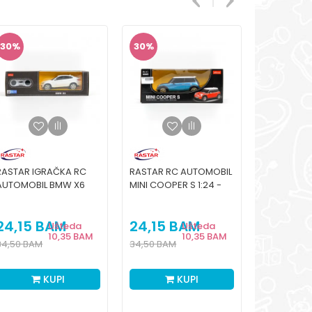
30
%
30
%
30
%
RASTAR IGRAČKA RC
RASTAR RC AUTOMOBIL
RASTAR IG
AUTOMOBIL BMW X6
MINI COOPER S 1:24 -
AUTO POR
1:24 -CRV, BEL
PLA, CRV
1:24 - CRN,
24,15
BAM
24,15
BAM
24,15
Ušteda
Ušteda
10,35
BAM
10,35
BAM
34,50
BAM
34,50
BAM
34,50
BAM
KUPI
KUPI