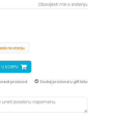
pomoć i porudžbine
Obavijesti me o sniženju
+387 656-72209
Radno vreme
Pon-Subota: 09:00-
15:00h
Pišite nam
ada na stanju
aksaonlinebih@aksabih.ba
 U KORPU
oredi proizvod
Dodaj proizvod u gift listu