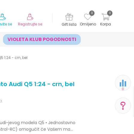
MOGUĆNOST ISPORUKE ZA 24H!
0
0
avite se
Registrujte se
Omiljeno
Korpa
Gift lista
VIOLETA KLUB POGODNOSTI
 1:24 - crn, bel
o Audi Q5 1:24 - crn, bel
0
a:
POMOĆ PRI KUPOVINI
a Audi-jevog modela Q5 • Jednostavno
control-RC) omogućit će Vašem ma
...
Za više informacija,