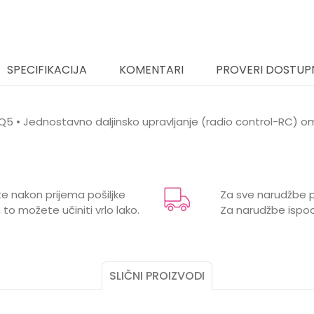
SPECIFIKACIJA
KOMENTARI
PROVERI DOSTUP
 Q5 • Jednostavno daljinsko upravljanje (radio control-RC) 
Vrijednost
Email
Vozila na daljinsko upravljanje
e nakon prijema pošiljke
Za sve narudžbe p
RASTAR
 to možete učiniti vrlo lako.
Za narudžbe ispod
3 godine
PLASTIKA
SLIČNI PROIZVODI
NA BATERIJE