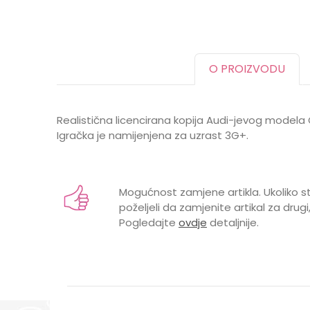
O PROIZVODU
Realistična licencirana kopija Audi-jevog modela
Igračka je namijenjena za uzrast 3G+.
Karakteristika
Ime/Nadimak
Kategorija
Mogućnost zamjene artikla. Ukoliko st
Brend
poželjeli da zamjenite artikal za drugi,
Pogledajte
ovdje
detaljnije.
GODINE
Poruka
MATERIJAL
MEHANIZAM