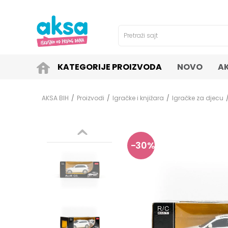
4H!
SIGURNO PLAĆANJE PLATNIM KARTICAMA!
Pretraži sajt
KATEGORIJE PROIZVODA
NOVO
A
AKSA BIH
Proizvodi
Igračke i knjižara
Igračke za djecu
30
%