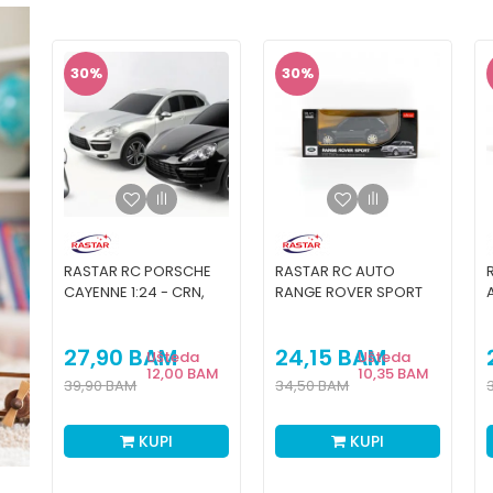
MUŠKI
DECA
30
%
30
%
RASTAR RC PORSCHE
RASTAR RC AUTO
CAYENNE 1:24 - CRN,
RANGE ROVER SPORT
BEL
1:24-CRN,SIV
27,90
BAM
24,15
BAM
Ušteda
Ušteda
M
12,00
BAM
10,35
BAM
39,90
BAM
34,50
BAM
KUPI
KUPI