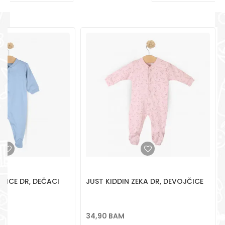
pomoć i porudžbine
+387 656-72209
POŠALJI
Radno vreme
Pon-Subota: 09:00-
15:00h
Pišite nam
aksaonlinebih@aksabih.ba
EGICE DR, DEČACI
JUST KIDDIN ZEKA DR, DEVOJČICE
34,90
BAM