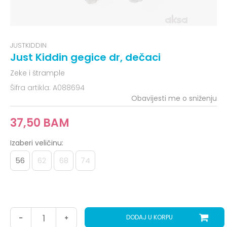
JUSTKIDDIN
Just Kiddin gegice dr, dečaci
Zeke i štrample
Šifra artikla:
A088694
Obavijesti me o sniženju
37,50
BAM
Izaberi veličinu:
56
62
68
74
DODAJ U KORPU