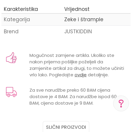
Karakteristika
Vrijednost
Kategorija
Zeke i štrample
Brend
JUSTKIDDIN
Ime/Nadimak
Mogućnost zamjene artikla. Ukoliko ste
nakon prijema pošiljke poželjeli da
Email
zamjenite artikal za drugi, to možete učiniti
vrlo lako. Pogledajte
ovdje
detaljnije.
Za sve narudžbe preko 60 BAM cijena
dostave je 4 BAM. Za narudžbe ispod 60
Poruka
BAM, cijena dostave je 9 BAM.
POMOĆ PRI KUPOVINI
SLIČNI PROIZVODI
Za više informacija,