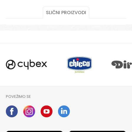
POL
MUŠKI
SLIČNI PROIZVODI
UZRAST
BEBE
POŠALJI
VRSTA
DUG RUKAV
POVEŽIMO SE