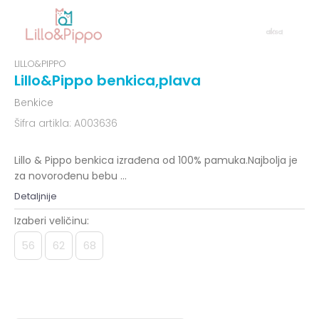
LILLO&PIPPO
Lillo&Pippo benkica,plava
Benkice
Šifra artikla:
A003636
Lillo & Pippo benkica izrađena od 100% pamuka.Najbolja je
za novorođenu bebu
...
Detaljnije
Izaberi veličinu:
56
62
68