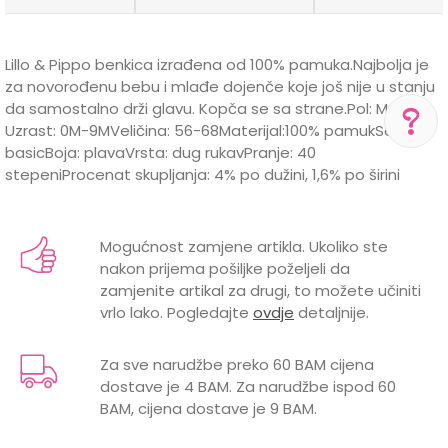
Lillo & Pippo benkica izrađena od 100% pamuka.Najbolja je
za novorođenu bebu i mlađe dojenče koje još nije u stanju
da samostalno drži glavu. Kopča se sa strane.Pol: Muški
Uzrast: 0M-9MVeličina: 56-68Materijal:100% pamukSezona:
basicBoja: plavaVrsta: dug rukavPranje: 40
stepeniProcenat skupljanja: 4% po dužini, 1,6% po širini
POMOĆ PRI KUPOVINI
Karakteristika
Vrijednost
Ime/Nadimak
Za više informacija,
pomoć i porudžbine
Kategorija
Benkice
+387 656-72209
Mogućnost zamjene artikla. Ukoliko ste
nakon prijema pošiljke poželjeli da
BOJA
PLAVA
Radno vreme
Email
zamjenite artikal za drugi, to možete učiniti
Pon-Subota: 09:00-
15:00h
vrlo lako. Pogledajte
ovdje
detaljnije.
Brend
LILLO&PIPPO
GODINE
0 mjeseci, 3 mjeseci, 6 mjeseci
Pišite nam
Za sve narudžbe preko 60 BAM cijena
aksaonlinebih@aksabih.ba
dostave je 4 BAM. Za narudžbe ispod 60
MATERIJAL
PAMUK
Poruka
BAM, cijena dostave je 9 BAM.
MEHANIZAM
DRIKER