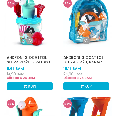
35
%
35
%
ANDRONI GIOCATTOLI
ANDRONI GIOCATTOLI
SET ZA PLAŽU, PIRATSKO
SET ZA PLAŽU, RANAC
MORE
HAPPY FISH
9,65
BAM
16,15
BAM
14,90
BAM
24,90
BAM
Ušteda
5,25
BAM
Ušteda
8,75
BAM
KUPI
KUPI
35
%
35
%