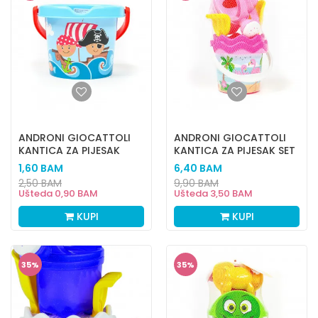
ANDRONI GIOCATTOLI
ANDRONI GIOCATTOLI
KANTICA ZA PIJESAK
KANTICA ZA PIJESAK SET
MALA PIRATI
FLAMINGOS
1,60
BAM
6,40
BAM
2,50
BAM
9,90
BAM
Ušteda
0,90
BAM
Ušteda
3,50
BAM
KUPI
KUPI
35
%
35
%