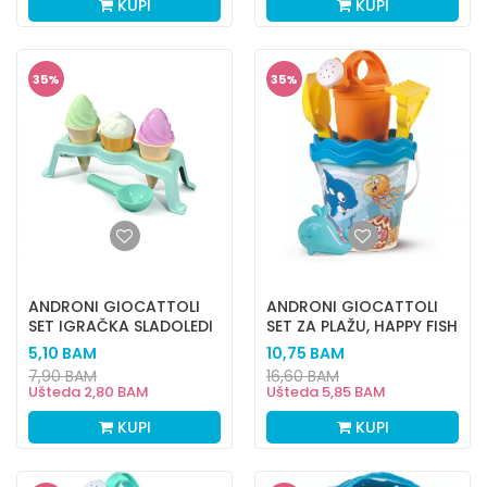
KUPI
KUPI
35
%
35
%
ANDRONI GIOCATTOLI
ANDRONI GIOCATTOLI
SET IGRAČKA SLADOLEDI
SET ZA PLAŽU, HAPPY FISH
I MAFIN
5,10
BAM
10,75
BAM
7,90
BAM
16,60
BAM
Ušteda
2,80
BAM
Ušteda
5,85
BAM
KUPI
KUPI