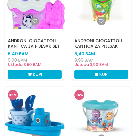
ANDRONI GIOCATTOLI
ANDRONI GIOCATTOLI
KANTICA ZA PIJESAK SET
KANTICA ZA PIJESAK
JEDNOROG
ŽABICA
6,40
BAM
6,40
BAM
9,90
BAM
9,90
BAM
Ušteda
3,50
BAM
Ušteda
3,50
BAM
KUPI
KUPI
35
%
36
%