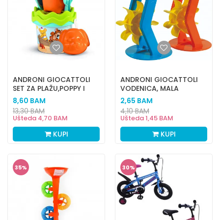
ANDRONI GIOCATTOLI
ANDRONI GIOCATTOLI
SET ZA PLAŽU,POPPY I
VODENICA, MALA
PRIJATELJI
8,60
BAM
2,65
BAM
13,30
BAM
4,10
BAM
Ušteda
4,70
BAM
Ušteda
1,45
BAM
KUPI
KUPI
35
%
30
%