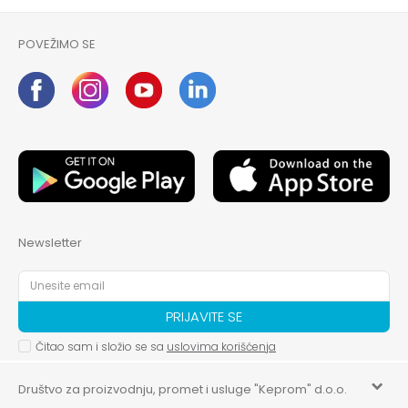
POVEŽIMO SE
Newsletter
PRIJAVITE SE
Čitao sam i složio se sa
uslovima korišćenja
Društvo za proizvodnju, promet i usluge "Keprom" d.o.o.