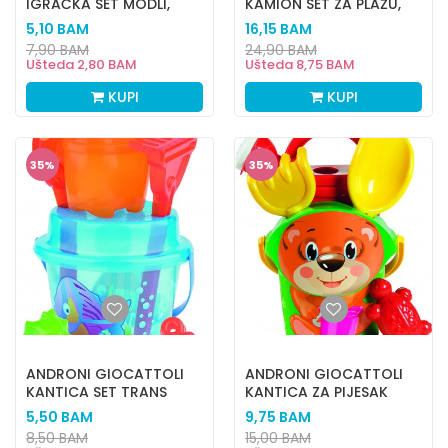
IGRAČKA SET MODLI,
KAMION SET ZA PLAŽU,
MAFINI
HAPP FISH
5,10
BAM
16,15
BAM
7,90
BAM
24,90
BAM
Ušteda
2,80
BAM
Ušteda
8,75
BAM
KUPI
KUPI
35
%
35
%
ANDRONI GIOCATTOLI
ANDRONI GIOCATTOLI
KANTICA SET TRANS
KANTICA ZA PIJESAK
CRAZY FISH
BABY MEDO
5,50
BAM
9,75
BAM
8,50
BAM
15,00
BAM