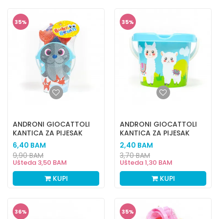
35
%
35
%
ANDRONI GIOCATTOLI
ANDRONI GIOCATTOLI
KANTICA ZA PIJESAK
KANTICA ZA PIJESAK
FOKA
LAMA
6,40
BAM
2,40
BAM
9,90
BAM
3,70
BAM
Ušteda
3,50
BAM
Ušteda
1,30
BAM
KUPI
KUPI
36
%
35
%