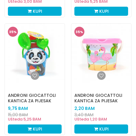
Ušteda
3,00
BAM
Ušteda
5,25
BAM
KUPI
KUPI
35
%
35
%
ANDRONI GIOCATTOLI
ANDRONI GIOCATTOLI
KANTICA ZA PIJESAK
KANTICA ZA PIJESAK
BABY PANDA
FLAMINGOS
9,75
BAM
2,20
BAM
15,00
BAM
3,40
BAM
Ušteda
5,25
BAM
Ušteda
1,20
BAM
KUPI
KUPI