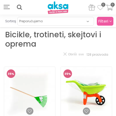
0
0
Filteri
Sortiraj
Bicikle, trotineti, skejtovi i
oprema
128
proizvoda
Obriši sve
35
%
35
%