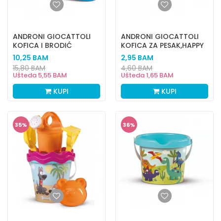
ANDRONI GIOCATTOLI
ANDRONI GIOCATTOLI
KOFICA I BRODIĆ
KOFICA ZA PESAK,HAPPY
FISH
10,25
BAM
2,95
BAM
15,80
BAM
4,60
BAM
Ušteda
5,55
BAM
Ušteda
1,65
BAM
KUPI
KUPI
35
%
36
%