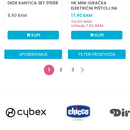
DEDE KANTICA SET 01588
HK MINI IGRAČKA
ELEKTRIČNI PIŠTOLJ NA
VODU
9,90
BAM
17,40
BAM
24,90
BAM
Ušteda
7,50
BAM
KUPI
KUPI
UPOREĐIVANJE
FILTERI PROIZVODA
1
2
3