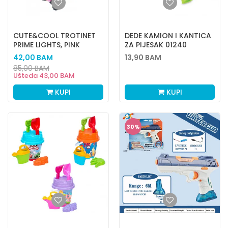
CUTE&COOL TROTINET
DEDE KAMION I KANTICA
PRIME LIGHTS, PINK
ZA PIJESAK 01240
42,00
BAM
13,90
BAM
85,00
BAM
Ušteda
43,00
BAM
KUPI
KUPI
30
%