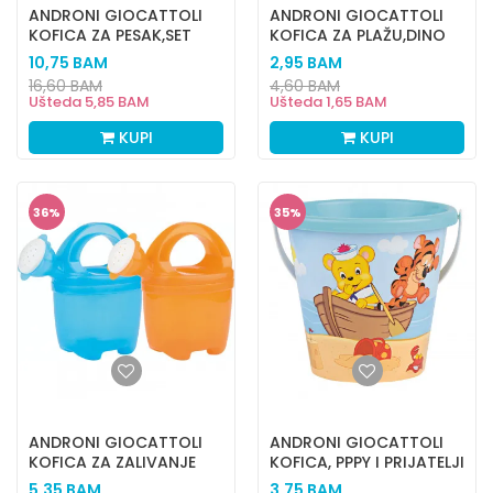
ANDRONI GIOCATTOLI
ANDRONI GIOCATTOLI
KOFICA ZA PESAK,SET
KOFICA ZA PLAŽU,DINO
KUCA
10,75
BAM
2,95
BAM
16,60
BAM
4,60
BAM
Ušteda
5,85
BAM
Ušteda
1,65
BAM
KUPI
KUPI
36
%
35
%
ANDRONI GIOCATTOLI
ANDRONI GIOCATTOLI
KOFICA ZA ZALIVANJE
KOFICA, PPPY I PRIJATELJI
5,35
BAM
3,75
BAM