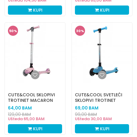
Ušteda
104,50
BAM
Ušteda
65,00
BAM
KUPI
KUPI
50
%
30
%
CUTE&COOL SKLOPIVI
CUTE&COOL SVETLEĆI
TROTINET MACARON
SKLOPIVI TROTINET
PINK
GALAXY BLUE
64,00
BAM
69,00
BAM
129,00
BAM
99,00
BAM
Ušteda
65,00
BAM
Ušteda
30,00
BAM
KUPI
KUPI