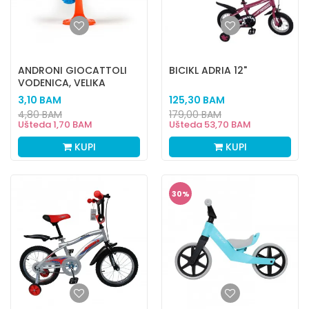
ANDRONI GIOCATTOLI
BICIKL ADRIA 12"
VODENICA, VELIKA
3,10
BAM
125,30
BAM
4,80
BAM
179,00
BAM
Ušteda
1,70
BAM
Ušteda
53,70
BAM
KUPI
KUPI
30
%