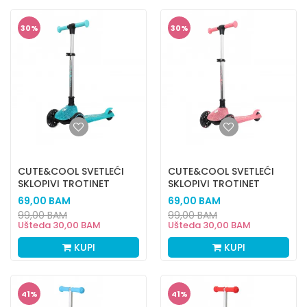
30
%
30
%
CUTE&COOL SVETLEĆI
CUTE&COOL SVETLEĆI
SKLOPIVI TROTINET
SKLOPIVI TROTINET
GALAXY GREEN
GALAXY PINK
69,00
BAM
69,00
BAM
99,00
BAM
99,00
BAM
Ušteda
30,00
BAM
Ušteda
30,00
BAM
KUPI
KUPI
41
%
41
%