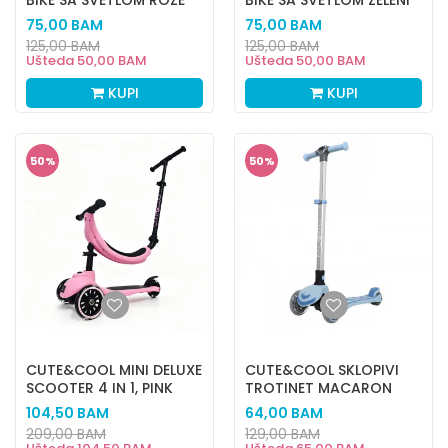
BIKE SA SVETLOM ROZE
BIKE SA SVETLOM ZELENI
75,00
BAM
75,00
BAM
125,00
BAM
125,00
BAM
Ušteda
50,00
BAM
Ušteda
50,00
BAM
KUPI
KUPI
50
%
50
%
CUTE&COOL MINI DELUXE
CUTE&COOL SKLOPIVI
SCOOTER 4 IN 1, PINK
TROTINET MACARON
BLUE
104,50
BAM
64,00
BAM
209,00
BAM
129,00
BAM