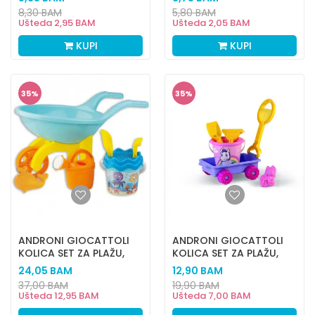
8,30
BAM
5,80
BAM
Ušteda
2,95
BAM
Ušteda
2,05
BAM
KUPI
KUPI
35
%
35
%
ANDRONI GIOCATTOLI
ANDRONI GIOCATTOLI
KOLICA SET ZA PLAŽU,
KOLICA SET ZA PLAŽU,
HAPPY FISH
JEDNOROG
24,05
BAM
12,90
BAM
37,00
BAM
19,90
BAM
Ušteda
12,95
BAM
Ušteda
7,00
BAM