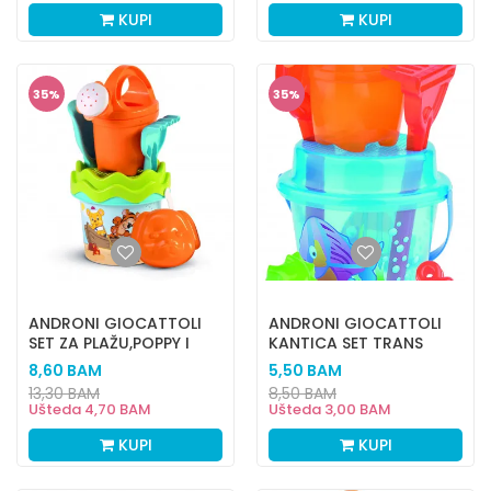
KUPI
KUPI
35
%
35
%
ANDRONI GIOCATTOLI
ANDRONI GIOCATTOLI
SET ZA PLAŽU,POPPY I
KANTICA SET TRANS
PRIJATELJI
CRAZY FISH
8,60
BAM
5,50
BAM
13,30
BAM
8,50
BAM
Ušteda
4,70
BAM
Ušteda
3,00
BAM
KUPI
KUPI