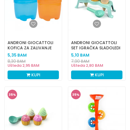
ANDRONI GIOCATTOLI
ANDRONI GIOCATTOLI
KOFICA ZA ZALIVANJE
SET IGRAČKA SLADOLEDI
I MAFIN
5,35
BAM
5,10
BAM
8,30
BAM
7,90
BAM
Ušteda
2,95
BAM
Ušteda
2,80
BAM
KUPI
KUPI
35
%
35
%