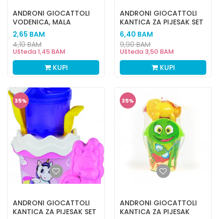
ANDRONI GIOCATTOLI
ANDRONI GIOCATTOLI
VODENICA, MALA
KANTICA ZA PIJESAK SET
FLAMINGOS
2,65
BAM
6,40
BAM
4,10
BAM
9,90
BAM
Ušteda
1,45
BAM
Ušteda
3,50
BAM
KUPI
KUPI
35
%
35
%
ANDRONI GIOCATTOLI
ANDRONI GIOCATTOLI
KANTICA ZA PIJESAK SET
KANTICA ZA PIJESAK