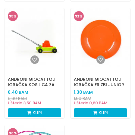
35
%
32
%
ANDRONI GIOCATTOLI
ANDRONI GIOCATTOLI
IGRAČKA KOSILICA ZA
IGRAČKA FRIZBI JUNIOR
TRAVU
6,40
BAM
1,30
BAM
9,90
BAM
1,90
BAM
Ušteda
3,50
BAM
Ušteda
0,60
BAM
KUPI
KUPI
30
%