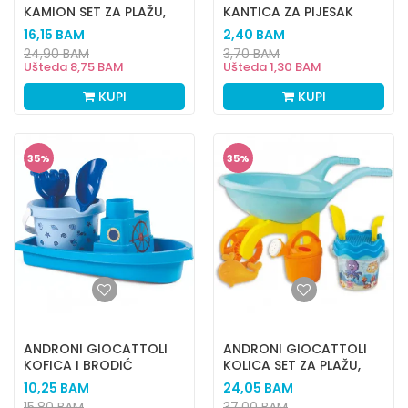
KAMION SET ZA PLAŽU,
KANTICA ZA PIJESAK
HAPP FISH
LAMA
16,15
BAM
2,40
BAM
24,90
BAM
3,70
BAM
Ušteda
8,75
BAM
Ušteda
1,30
BAM
KUPI
KUPI
35
%
35
%
ANDRONI GIOCATTOLI
ANDRONI GIOCATTOLI
KOFICA I BRODIĆ
KOLICA SET ZA PLAŽU,
HAPPY FISH
10,25
BAM
24,05
BAM
15,80
BAM
37,00
BAM