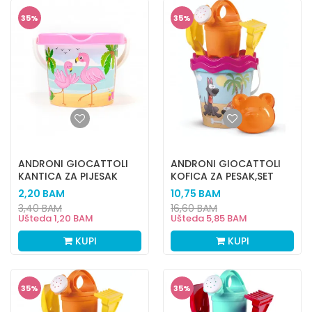
35
%
35
%
ANDRONI GIOCATTOLI
ANDRONI GIOCATTOLI
KANTICA ZA PIJESAK
KOFICA ZA PESAK,SET
FLAMINGOS
KUCA
2,20
BAM
10,75
BAM
3,40
BAM
16,60
BAM
Ušteda
1,20
BAM
Ušteda
5,85
BAM
KUPI
KUPI
35
%
35
%