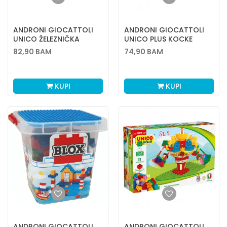
ANDRONI GIOCATTOLI
ANDRONI GIOCATTOLI
UNICO ŽELEZNIČKA
UNICO PLUS KOCKE
STANICA 100 EL
PIRATSKI BROD
82,90
BAM
74,90
BAM
KUPI
KUPI
ANDRONI GIOCATTOLI
ANDRONI GIOCATTOLI