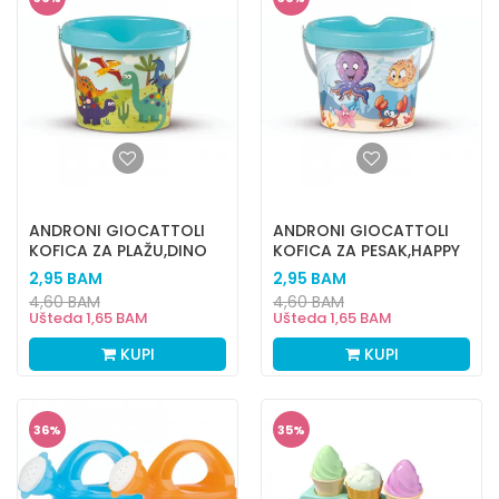
ANDRONI GIOCATTOLI
ANDRONI GIOCATTOLI
KOFICA ZA PLAŽU,DINO
KOFICA ZA PESAK,HAPPY
FISH
2,95
BAM
2,95
BAM
4,60
BAM
4,60
BAM
Ušteda
1,65
BAM
Ušteda
1,65
BAM
KUPI
KUPI
36
%
35
%