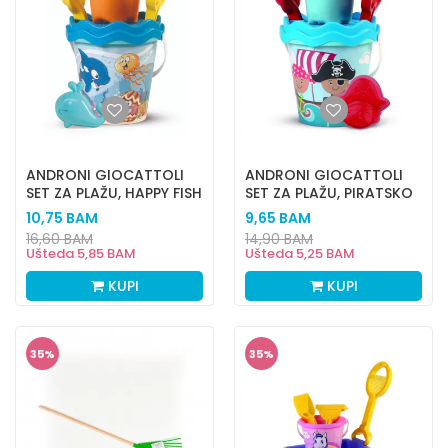
ANDRONI GIOCATTOLI
ANDRONI GIOCATTOLI
SET ZA PLAŽU, HAPPY FISH
SET ZA PLAŽU, PIRATSKO
MORE
10,75
BAM
9,65
BAM
16,60
BAM
14,90
BAM
Ušteda
5,85
BAM
Ušteda
5,25
BAM
KUPI
KUPI
35
%
35
%