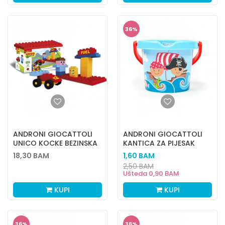
36
%
ANDRONI GIOCATTOLI
ANDRONI GIOCATTOLI
UNICO KOCKE BEZINSKA
KANTICA ZA PIJESAK
STANICA
MALA PIRATI
18,30
BAM
1,60
BAM
2,50
BAM
Ušteda
0,90
BAM
KUPI
KUPI
36
%
36
%