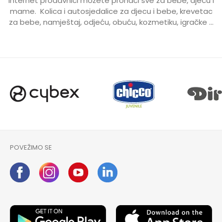
internet prodavnici možete pronaći sve za bebe, djecu i
mame. Kolica i autosjedalice za djecu i bebe, krevetac
za bebe, namještaj, odjeću, obuću, kozmetiku, igračke ...
POVEŽIMO SE