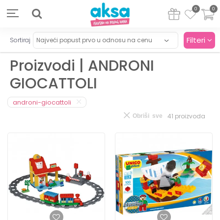
0
0
Filteri
Sortiraj
Proizvodi | ANDRONI
GIOCATTOLI
androni-giocattoli
41
proizvoda
Obriši sve