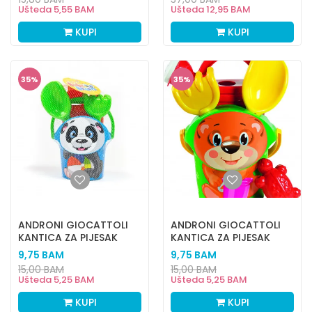
Ušteda
5,55
BAM
Ušteda
12,95
BAM
KUPI
KUPI
35
%
35
%
ANDRONI GIOCATTOLI
ANDRONI GIOCATTOLI
KANTICA ZA PIJESAK
KANTICA ZA PIJESAK
BABY PANDA
BABY MEDO
9,75
BAM
9,75
BAM
15,00
BAM
15,00
BAM
Ušteda
5,25
BAM
Ušteda
5,25
BAM
KUPI
KUPI