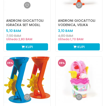
ANDRONI GIOCATTOLI
ANDRONI GIOCATTOLI
IGRAČKA SET MODLI,
VODENICA, VELIKA
MAFINI
5,10
BAM
3,10
BAM
7,90
BAM
4,80
BAM
Ušteda
2,80
BAM
Ušteda
1,70
BAM
KUPI
KUPI
35
%
35
%