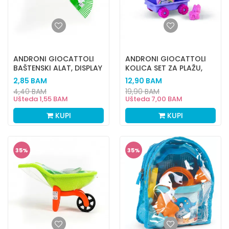
ANDRONI GIOCATTOLI
ANDRONI GIOCATTOLI
BAŠTENSKI ALAT, DISPLAY
KOLICA SET ZA PLAŽU,
JEDNOROG
2,85
BAM
12,90
BAM
4,40
BAM
19,90
BAM
Ušteda
1,55
BAM
Ušteda
7,00
BAM
KUPI
KUPI
35
%
35
%