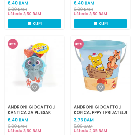
JEDNOROG
ŽABICA
6,40
BAM
6,40
BAM
9,90
BAM
9,90
BAM
Ušteda
3,50
BAM
Ušteda
3,50
BAM
KUPI
KUPI
35
%
35
%
ANDRONI GIOCATTOLI
ANDRONI GIOCATTOLI
KANTICA ZA PIJESAK
KOFICA, PPPY I PRIJATELJI
FOKA
6,40
BAM
3,75
BAM
9,90
BAM
5,80
BAM
Ušteda
3,50
BAM
Ušteda
2,05
BAM