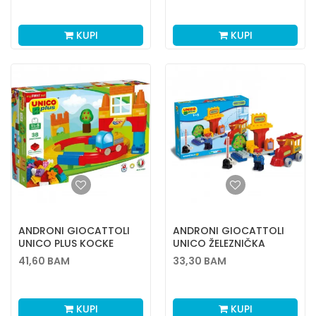
KUPI
KUPI
ANDRONI GIOCATTOLI
ANDRONI GIOCATTOLI
UNICO PLUS KOCKE
UNICO ŽELEZNIČKA
KRUŽNI PUT
STANICA 20 EL
41,60
BAM
33,30
BAM
KUPI
KUPI