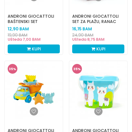
ANDRONI GIOCATTOLI
ANDRONI GIOCATTOLI
BAŠTENSKI SET
SET ZA PLAŽU, RANAC
HAPPY FISH
12,90
BAM
16,15
BAM
19,90
BAM
24,90
BAM
Ušteda
7,00
BAM
Ušteda
8,75
BAM
KUPI
KUPI
35
%
35
%
ANDRONI GIOCATTOLI
ANDRONI GIOCATTOLI