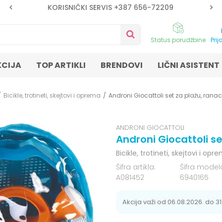
KORISNIČKI SERVIS +387 656-72209
Status porudžbine
Prij
KCIJA
TOP ARTIKLI
BRENDOVI
LIČNI ASISTENT
Bicikle, trotineti, skejtovi i oprema
Androni Giocattoli set za plažu, rana
ANDRONI GIOCATTOLI
Androni Giocattoli s
Bicikle, trotineti, skejtovi i opr
Šifra artikla:
Šifra model
A081452
6940165
Akcija važi od 06.08.2026. do 31