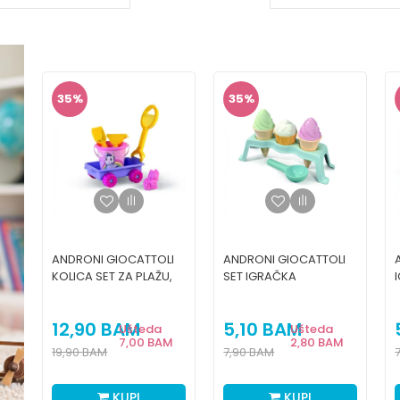
35
%
35
%
I
ANDRONI GIOCATTOLI
ANDRONI GIOCATTOLI
,
KOLICA SET ZA PLAŽU,
SET IGRAČKA
JEDNOROG
SLADOLEDI I MAFIN
12,90
BAM
5,10
BAM
Ušteda
Ušteda
M
7,00
BAM
2,80
BAM
19,90
BAM
7,90
BAM
KUPI
KUPI