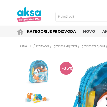
4H!
SIGURNO PLAĆANJE PLATNIM KARTICAMA!
Pretraži sajt
KATEGORIJE PROIZVODA
NOVO
A
AKSA BIH
Proizvodi
Igračke i knjižara
Igračke za djecu
35
%