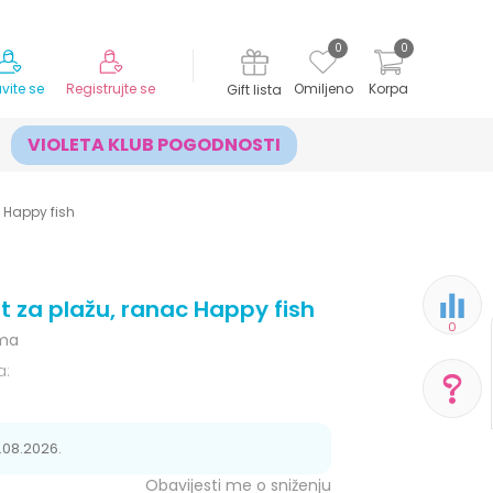
MOGUĆNOST ISPORUKE ZA 24H!
0
0
avite se
Registrujte se
Omiljeno
Korpa
Gift lista
VIOLETA KLUB POGODNOSTI
c Happy fish
et za plažu, ranac Happy fish
0
ema
a:
POMOĆ PRI KUPOVINI
.08.2026.
Obavijesti me o sniženju
Za više informacija,