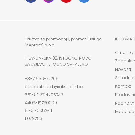
Društvo za proizvodnju, promet i usluge
INFORMAC
"Keprom" d.o.o.
O nama
HILANDARSKA 32, ISTOČNO NOVO
Zaposlen
SARAJEVO, ISTOČNO SARAJEVO
Novosti
Saradnja
+387 656-72209
Kontakt
aksaonlinebih@aksabih.ba
Prodavni
5514802214205743
4403315730009
Radno vr
61-01-0052-11
Mapa saj
11079253