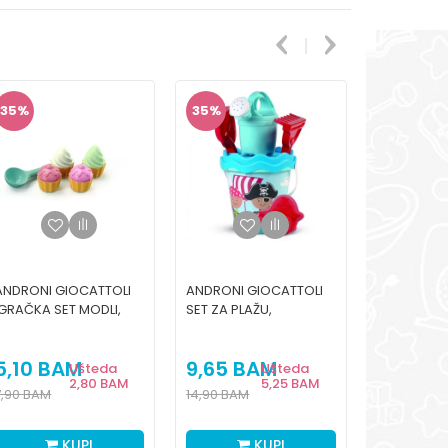
35
%
35
%
35
%
ANDRONI GIOCATTOLI
ANDRONI GIOCATTOLI
ANDRONI G
IGRAČKA SET MODLI,
SET ZA PLAŽU,
KOFICA, PP
MAFINI
PIRATSKO MORE
PRIJATELJI
5,10
BAM
9,65
BAM
3,75
B
Ušteda
Ušteda
2,80
BAM
5,25
BAM
7,90
BAM
14,90
BAM
5,80
BAM
KUPI
KUPI