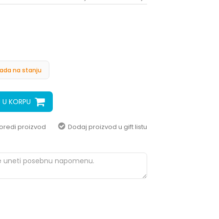
pomoć i porudžbine
+387 656-72209
Radno vreme
Pon-Subota: 09:00-
15:00h
ada na stanju
Pišite nam
aksaonlinebih@aksabih.ba
 U KORPU
oredi proizvod
Dodaj proizvod u gift listu