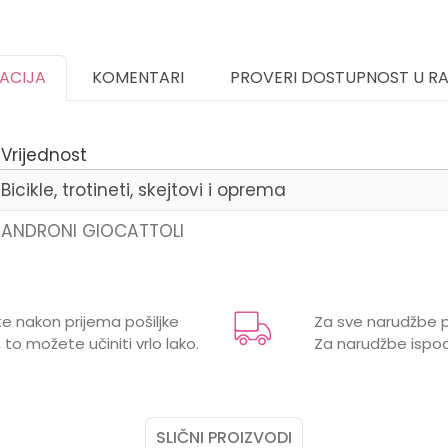
KACIJA
KOMENTARI
PROVERI DOSTUPNOST U R
Vrijednost
Bicikle, trotineti, skejtovi i oprema
ANDRONI GIOCATTOLI
Email
e nakon prijema pošiljke
Za sve narudžbe p
 to možete učiniti vrlo lako.
Za narudžbe ispod
SLIČNI PROIZVODI