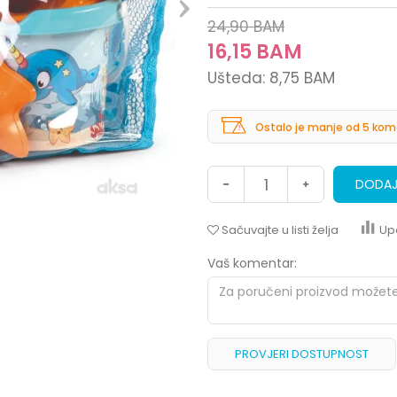
24,90
BAM
16,15
BAM
Ušteda:
8,75
BAM
Ostalo je manje od 5 kom
DODAJ
Sačuvajte u listi želja
Up
Vaš komentar:
PROVJERI DOSTUPNOST