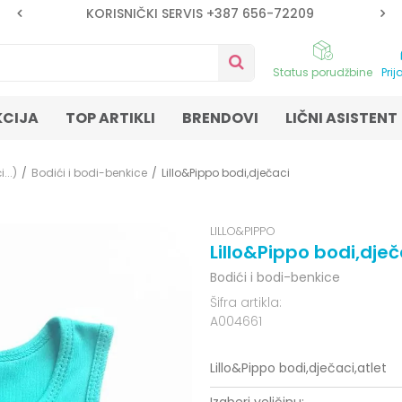
KORISNIČKI SERVIS +387 656-72209
Status porudžbine
Prij
KCIJA
TOP ARTIKLI
BRENDOVI
LIČNI ASISTENT
...)
Bodići i bodi-benkice
Lillo&Pippo bodi,dječaci
LILLO&PIPPO
Lillo&Pippo bodi,dječ
Bodići i bodi-benkice
Šifra artikla:
A004661
Lillo&Pippo bodi,dječaci,atlet