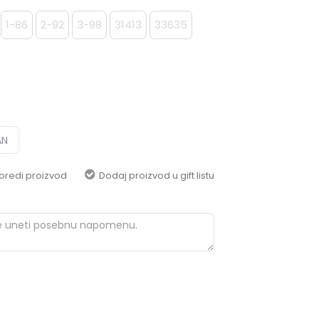
pomoć i porudžbine
+387 656-72209
1-86
2-92
3-98
31413
33635
Radno vreme
Pon-Subota: 09:00-
15:00h
Pišite nam
aksaonlinebih@aksabih.ba
AN
oredi proizvod
Dodaj proizvod u gift listu