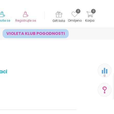
MOGUĆNOST ISPORUKE ZA 24H!
0
0
avite se
Registrujte se
Omiljeno
Korpa
Gift lista
VIOLETA KLUB POGODNOSTI
aci
0
POMOĆ PRI KUPOVINI
Za više informacija,