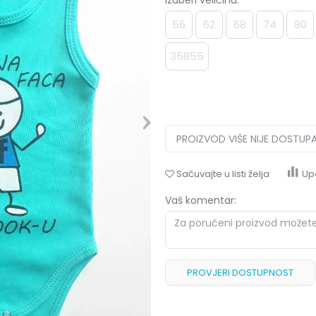
Izaberi veličinu:
56
62
68
74
80
35855
PROIZVOD VIŠE NIJE DOSTUP
Sačuvajte u listi želja
Up
Vaš komentar:
PROVJERI DOSTUPNOST