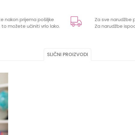
Email
e
e nakon prijema pošiljke
Za sve narudžbe p
 to možete učiniti vrlo lako.
Za narudžbe ispod
 1,5 godina, 2 godine, 3 godine, 3 mjeseci, 6 mjeseci,
SLIČNI PROIZVODI