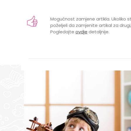
Karakteristika
Vrijednost
Ime/Nadimak
Kategorija
Bodići i bodi-benkic
Mogućnost zamjene artikla. Ukoliko st
Brend
LILLO&PIPPO
poželjeli da zamjenite artikal za drugi,
Pogledajte
ovdje
detaljnije.
GODINE
0 mjeseci, 1 godina,
Poruka
POL
MUŠKI
UZRAST
BEBE, DECA
VRSTA
ATLET
POŠALJI