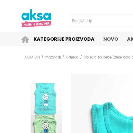
4H!
SIGURNO PLAĆANJE PLATNIM KARTICAMA!
Pretraži sajt
KATEGORIJE PROIZVODA
NOVO
A
AKSA BIH
Proizvodi
Odjeća
Odjeća za bebe (zeke, bodići