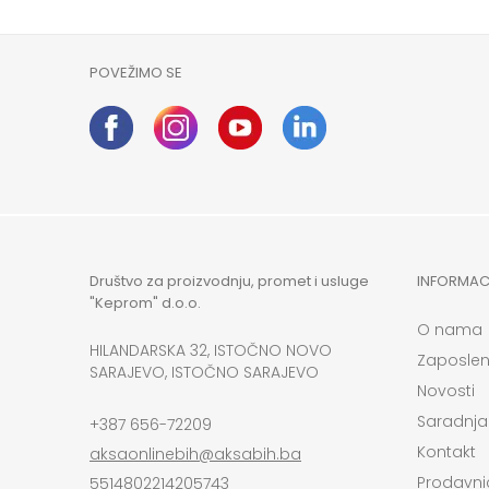
POVEŽIMO SE
Društvo za proizvodnju, promet i usluge
INFORMAC
"Keprom" d.o.o.
O nama
HILANDARSKA 32, ISTOČNO NOVO
Zaposlen
SARAJEVO, ISTOČNO SARAJEVO
Novosti
Saradnja
+387 656-72209
Kontakt
aksaonlinebih@aksabih.ba
Prodavni
5514802214205743