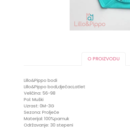
O PROIZVODU
Lillo&Pippo bodi
Lillo&Pippo bodi,dječaci,atlet
Veličina: 56-98
Pol: Muški
Uzrast: 0M-3G
Sezona: Proljeće
Materijal: 100%pamuk
Održavanje: 30 stepeni