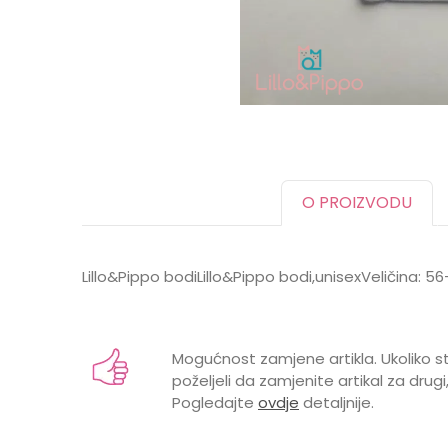
O PROIZVODU
Lillo&Pippo bodiLillo&Pippo bodi,unisexVeličina: 
Karakteristika
Vrijednost
Ime/Nadimak
Kategorija
Bodići i bodi-benkic
Mogućnost zamjene artikla. Ukoliko st
Brend
LILLO&PIPPO
poželjeli da zamjenite artikal za drugi,
Pogledajte
ovdje
detaljnije.
GODINE
0 mjeseci, 1 godina,
Poruka