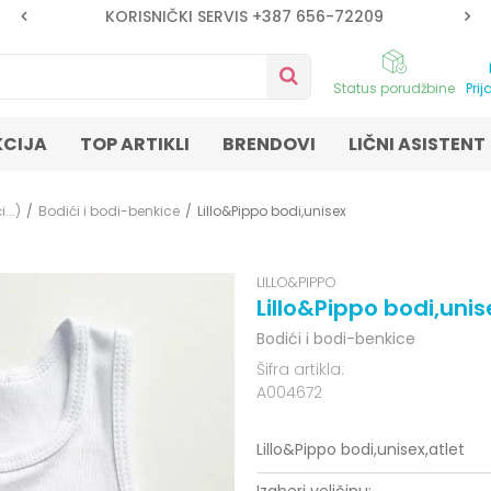
KORISNIČKI SERVIS +387 656-72209
Status porudžbine
Prij
KCIJA
TOP ARTIKLI
BRENDOVI
LIČNI ASISTENT
...)
Bodići i bodi-benkice
Lillo&Pippo bodi,unisex
LILLO&PIPPO
Lillo&Pippo bodi,unis
Bodići i bodi-benkice
Šifra artikla:
A004672
Lillo&Pippo bodi,unisex,atlet