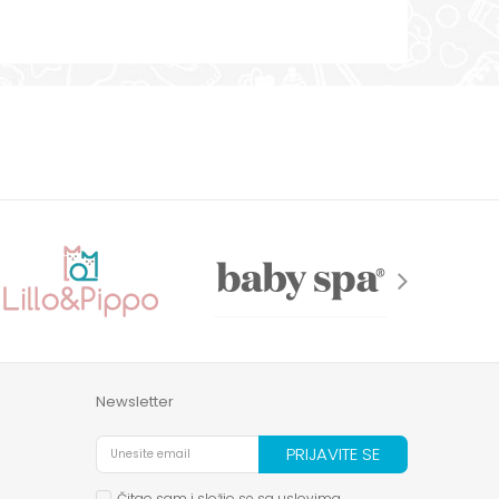
Newsletter
PRIJAVITE SE
Čitao sam i složio se sa
uslovima