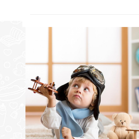
POL
UNISEX
UZRAST
BEBE, DECA
VRSTA
ATLET
POŠALJI