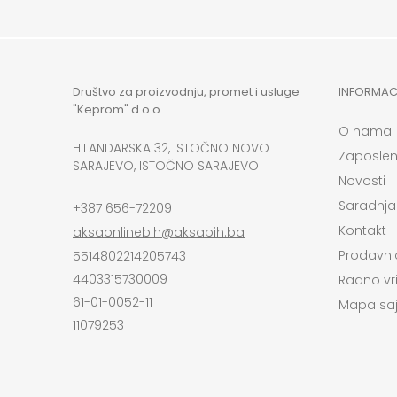
Društvo za proizvodnju, promet i usluge
INFORMAC
"Keprom" d.o.o.
O nama
HILANDARSKA 32, ISTOČNO NOVO
Zaposlen
SARAJEVO, ISTOČNO SARAJEVO
Novosti
Saradnja
+387 656-72209
Kontakt
aksaonlinebih@aksabih.ba
Prodavni
5514802214205743
4403315730009
Radno vr
61-01-0052-11
Mapa saj
11079253