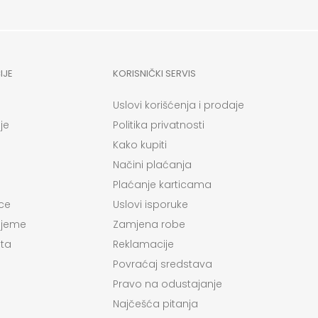
IJE
KORISNIČKI SERVIS
Uslovi korišćenja i prodaje
je
Politika privatnosti
Kako kupiti
Načini plaćanja
Plaćanje karticama
ce
Uslovi isporuke
ijeme
Zamjena robe
ta
Reklamacije
Povraćaj sredstava
Pravo na odustajanje
Najčešća pitanja