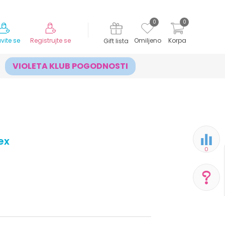
MOGUĆNOST ISPORUKE ZA 24H!
0
0
avite se
Registrujte se
Omiljeno
Korpa
Gift lista
VIOLETA KLUB POGODNOSTI
ex
0
POMOĆ PRI KUPOVINI
Za više informacija,