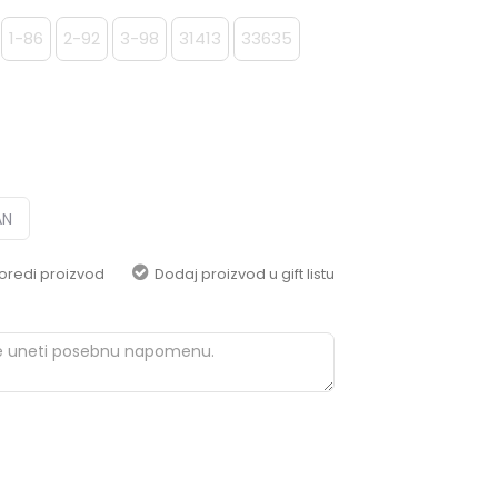
pomoć i porudžbine
+387 656-72209
1-86
2-92
3-98
31413
33635
Radno vreme
Pon-Subota: 09:00-
15:00h
Pišite nam
aksaonlinebih@aksabih.ba
AN
oredi proizvod
Dodaj proizvod u gift listu