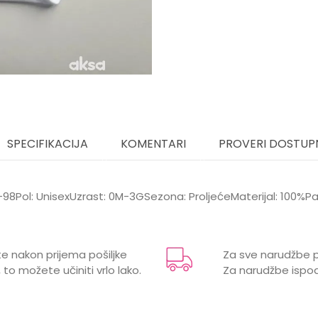
SPECIFIKACIJA
KOMENTARI
PROVERI DOSTUP
56-98Pol: UnisexUzrast: 0M-3GSezona: ProljećeMaterijal: 100%
Email
e
e nakon prijema pošiljke
Za sve narudžbe p
 to možete učiniti vrlo lako.
Za narudžbe ispod
 1,5 godina, 2 godine, 3 godine, 3 mjeseci, 6 mjeseci,