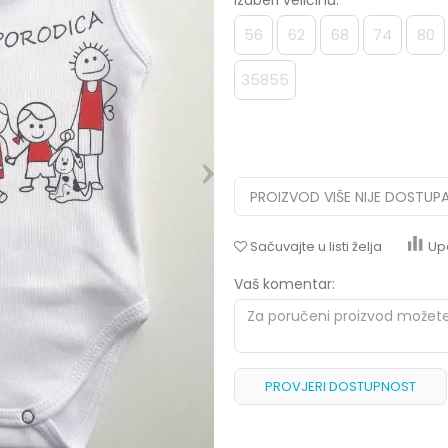
Izaberi veličinu:
56
62
68
74
80
35855
PROIZVOD VIŠE NIJE DOSTUP
Sačuvajte u listi želja
Up
Vaš komentar:
PROVJERI DOSTUPNOST