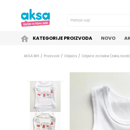
4H!
SIGURNO PLAĆANJE PLATNIM KARTICAMA!
Pretraži sajt
KATEGORIJE PROIZVODA
NOVO
A
AKSA BIH
Proizvodi
Odjeća
Odjeća za bebe (zeke, bodići