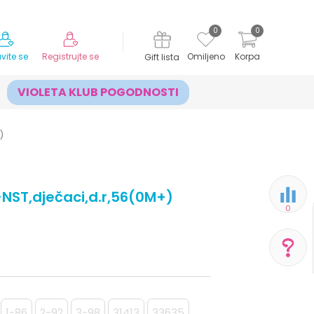
MOGUĆNOST ISPORUKE ZA 24H!
0
0
avite se
Registrujte se
Omiljeno
Korpa
Gift lista
VIOLETA KLUB POGODNOSTI
)
-NST,dječaci,d.r,56(0M+)
0
POMOĆ PRI KUPOVINI
Za više informacija,
1-86
2-92
3-98
31413
33635