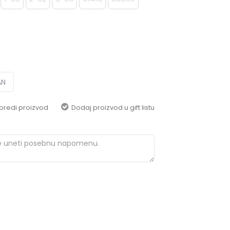
pomoć i porudžbine
+387 656-72209
Radno vreme
Pon-Subota: 09:00-
15:00h
Pišite nam
AN
aksaonlinebih@aksabih.ba
oredi proizvod
Dodaj proizvod u gift listu