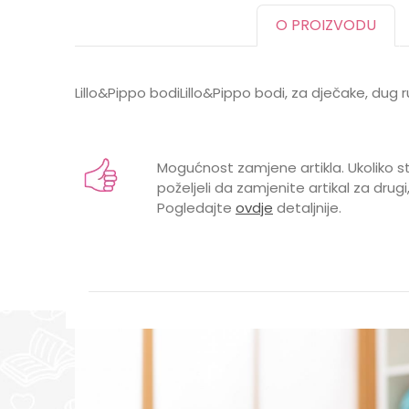
O PROIZVODU
Lillo&Pippo bodiLillo&Pippo bodi, za dječake, dug
Karakteristika
Vrijednost
Ime/Nadimak
Kategorija
Bodići i bodi-benkic
Mogućnost zamjene artikla. Ukoliko st
Brend
LILLO&PIPPO
poželjeli da zamjenite artikal za drugi,
Pogledajte
ovdje
detaljnije.
GODINE
0 mjeseci, 1 godina,
Poruka
POL
MUŠKI
UZRAST
BEBE, DECA
VRSTA
DUG RUKAV
POŠALJI