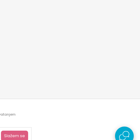
hvatanjem
 sve informacije kompletne i bez grešaka.
svakom trenutku.
Slažem se