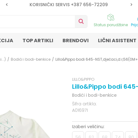
KORISNIČKI SERVIS +387 656-72209
Status porudžbine
Prij
KCIJA
TOP ARTIKLI
BRENDOVI
LIČNI ASISTENT
...)
Bodići i bodi-benkice
Lillo&Pippo bodi 645-NST,dječaci,d.r,56(0M+
LILLO&PIPPO
Lillo&Pippo bodi 645
Bodići i bodi-benkice
Šifra artikla:
A016971
Izaberi veličinu:
56
62
68
74
80