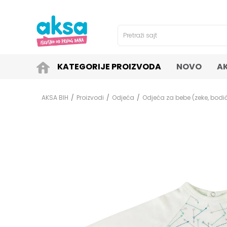
4H!
SIGURNO PLAĆANJE PLATNIM KARTICAMA!
Pretraži sajt
KATEGORIJE PROIZVODA
NOVO
A
AKSA BIH
Proizvodi
Odjeća
Odjeća za bebe (zeke, bodići