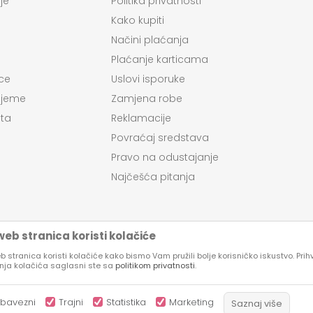
je
Politika privatnosti
Kako kupiti
Načini plaćanja
Plaćanje karticama
ce
Uslovi isporuke
ijeme
Zamjena robe
ta
Reklamacije
Povraćaj sredstava
Pravo na odustajanje
Najčešća pitanja
eb stranica koristi kolačiće
 stranica koristi kolačiće kako bismo Vam pružili bolje korisničko iskustvo. Pri
enja kolačića saglasni ste sa
politikom privatnosti
.
su proizvoda, prikazu slika i samih cena, ali ne možemo garantovati da su
kazani na sajtu su deo naše ponude, ali ne podrazumeva da su dostupni u 
bavezni
Trajni
Statistika
Marketing
Saznaj više