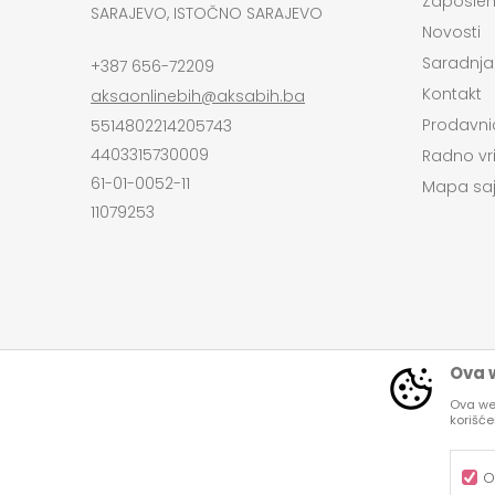
Zaposlen
SARAJEVO, ISTOČNO SARAJEVO
Novosti
Saradnja
+387 656-72209
Kontakt
aksaonlinebih@aksabih.ba
Prodavni
5514802214205743
4403315730009
Radno vr
61-01-0052-11
Mapa saj
11079253
Ova w
Ova web
korišć
Nastojimo da budemo što precizniji u opi
Svi artikli pri
O