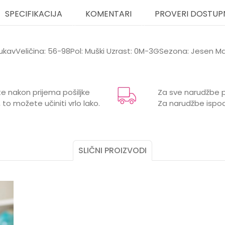
SPECIFIKACIJA
KOMENTARI
PROVERI DOSTUP
 rukavVeličina: 56-98Pol: Muški Uzrast: 0M-3GSezona: Jesen M
Email
e
e nakon prijema pošiljke
Za sve narudžbe p
 to možete učiniti vrlo lako.
Za narudžbe ispod
 1,5 godina, 2 godine, 3 godine, 3 mjeseci, 6 mjeseci,
SLIČNI PROIZVODI