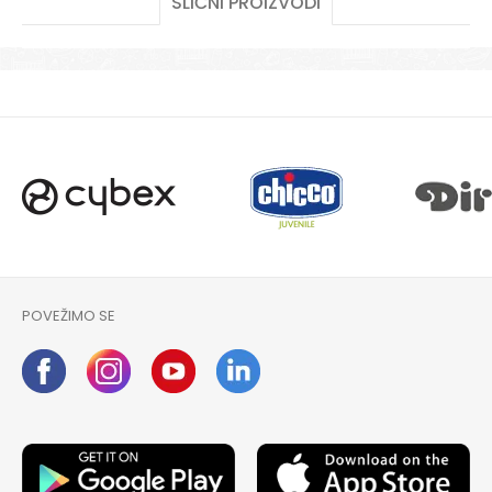
SLIČNI PROIZVODI
POŠALJI
POVEŽIMO SE