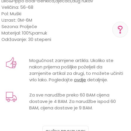
Lillo&Pippo bodi-benkica,dječaci,dug rukav
Veličina: 56-68
Pol: Muški
Uzrast: 0M-6M
Sezona: Proljeće
Materijal: 100%pamuk
Održavanje: 30 stepeni
POMOĆ PRI KUPOVINI
Karakteristika
Vrijednost
Ime/Nadimak
Za više informacija,
Kategorija
Bodići i bodi-benkice
pomoć i porudžbine
Mogućnost zamjene artikla. Ukoliko ste
+387 656-72209
nakon prijema pošiljke poželjeli da
Brend
LILLO&PIPPO
Email
zamjenite artikal za drugi, to možete učiniti
Radno vreme
vrlo lako. Pogledajte
ovdje
detaljnije.
Pon-Subota: 09:00-
GODINE
0 mjeseci, 3 mjeseci, 6 mjeseci
15:00h
POL
MUŠKI
Za sve narudžbe preko 60 BAM cijena
Pišite nam
dostave je 4 BAM. Za narudžbe ispod 60
VRSTA
DUG RUKAV
Poruka
aksaonlinebih@aksabih.ba
BAM, cijena dostave je 9 BAM.