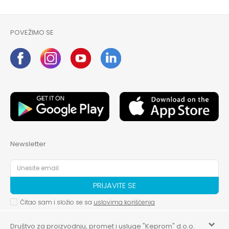
POVEŽIMO SE
Newsletter
PRIJAVITE SE
Čitao sam i složio se sa
uslovima korišćenja
Društvo za proizvodnju, promet i usluge "Keprom" d.o.o.