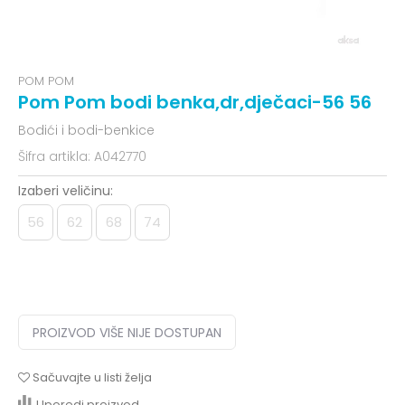
POM POM
Pom Pom bodi benka,dr,dječaci-56 56
Bodići i bodi-benkice
Šifra artikla:
A042770
Izaberi veličinu:
56
62
68
74
PROIZVOD VIŠE NIJE DOSTUPAN
Sačuvajte u listi želja
Uporedi proizvod