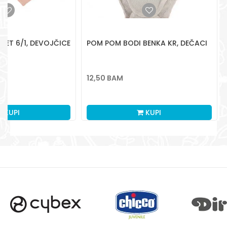
Pišite nam
aksaonlinebih@aksabih.ba
ET 6/1, DEVOJČICE
POM POM BODI BENKA KR, DEČACI
12,50
BAM
KUPI
KUPI