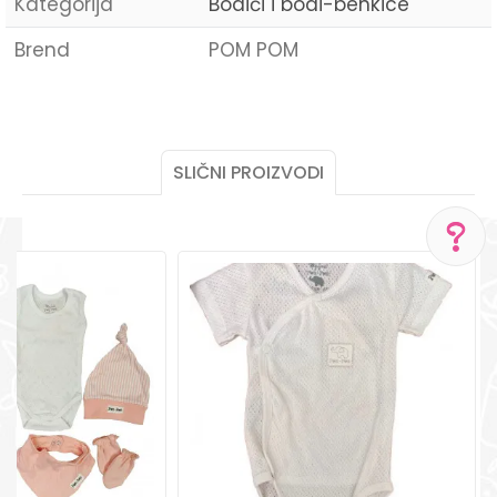
Kategorija
Bodići i bodi-benkice
Brend
POM POM
Ime/Nadimak
SLIČNI PROIZVODI
Email
POMOĆ PRI KUPOVINI
Poruka
Za više informacija,
pomoć i porudžbine
+387 656-72209
Radno vreme
Pon-Subota: 09:00-
15:00h
POŠALJI