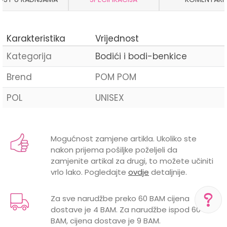
Karakteristika
Vrijednost
Kategorija
Bodići i bodi-benkice
Brend
POM POM
POL
UNISEX
Ime/Nadimak
Mogućnost zamjene artikla. Ukoliko ste
nakon prijema pošiljke poželjeli da
Email
zamjenite artikal za drugi, to možete učiniti
vrlo lako. Pogledajte
ovdje
detaljnije.
Za sve narudžbe preko 60 BAM cijena
dostave je 4 BAM. Za narudžbe ispod 60
Poruka
BAM, cijena dostave je 9 BAM.