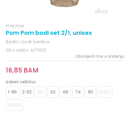
POM POM
Pom Pom bodi set 2/1, unisex
Bodići i bodi-benkice
Šifra artikla:
A071000
Obavijesti me o sniženju
16,85
BAM
Izaberi veličinu:
1-86
2-92
56
62
68
74
80
31413
33635