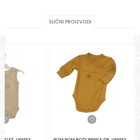
POMOĆ PRI KUPOVINI
Za više informacija,
pomoć i porudžbine
SLIČNI PROIZVODI
+387 656-72209
Radno vreme
Pon-Subota: 09:00-
POŠALJI
15:00h
Pišite nam
aksaonlinebih@aksabih.ba
ATLET, UNISEX
POM POM BODI BENKA DR, UNISEX