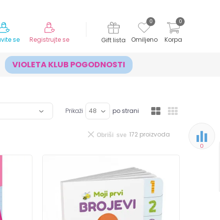
MOGUĆNOST ISPORUKE ZA 24H!
0
0
avite se
Registrujte se
Omiljeno
Korpa
Gift lista
VIOLETA KLUB POGODNOSTI
Prikaži
po strani
172
proizvoda
Obriši sve
0