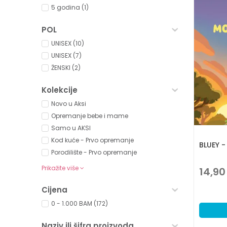
5 godina (1)
POL
UNISEX (10)
UNISEX (7)
ŽENSKI (2)
Kolekcije
Novo u Aksi
Opremanje bebe i mame
Samo u AKSI
Kod kuće - Prvo opremanje
BLUEY -
Porodilište - Prvo opremanje
Prikažite više
14,90
Cijena
0 - 1.000 BAM (172)
Naziv ili šifra proizvoda