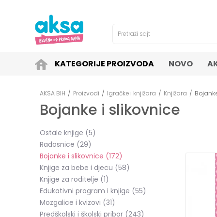
4H!
SIGURNO PLAĆANJE PLATNIM KARTICAMA!
Pretraži sajt
KATEGORIJE PROIZVODA
NOVO
A
AKSA BIH
Proizvodi
Igračke i knjižara
Knjižara
Bojanke
Bojanke i slikovnice
Ostale knjige
(5)
Radosnice
(29)
Bojanke i slikovnice
(172)
Knjige za bebe i djecu
(58)
Knjige za roditelje
(1)
Edukativni program i knjige
(55)
Mozgalice i kvizovi
(31)
Predškolski i školski pribor
(243)