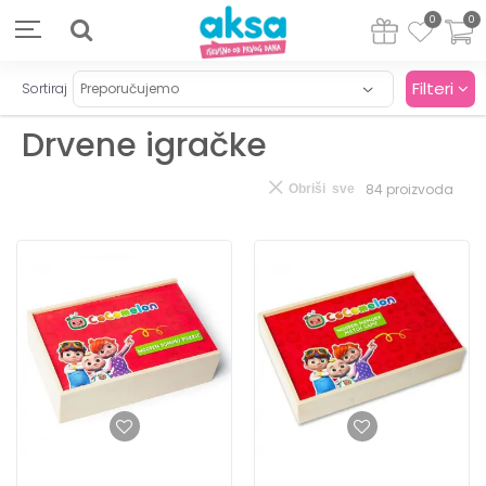
0
0
Filteri
Sortiraj
Drvene igračke
84
proizvoda
Obriši sve