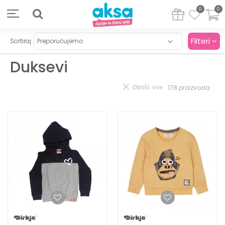
0
0
Filteri
Sortiraj
Duksevi
178
proizvoda
Obriši sve