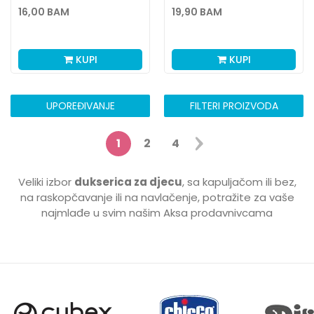
DJEVOJČICE
16,00
BAM
19,90
BAM
KUPI
KUPI
UPOREĐIVANJE
FILTERI PROIZVODA
1
2
4
Veliki izbor
dukserica za djecu
, sa kapuljačom ili bez,
na raskopčavanje ili na navlačenje, potražite za vaše
najmlađe u svim našim Aksa prodavnivcama