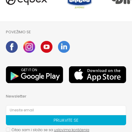
POVEŽIMO SE
Newsletter
PRIJAVITE SE
Čitao sam i složio se sa
uslovima korišćenja