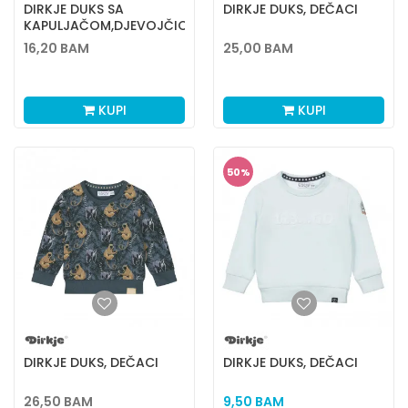
DIRKJE DUKS SA
DIRKJE DUKS, DEČACI
KAPULJAČOM,DJEVOJČICE-
2-92 2-92
16,20
BAM
25,00
BAM
KUPI
KUPI
50
%
DIRKJE DUKS, DEČACI
DIRKJE DUKS, DEČACI
26,50
BAM
9,50
BAM