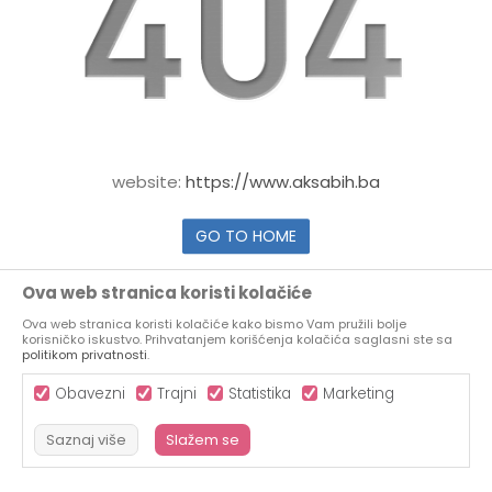
website:
https://www.aksabih.ba
GO TO HOME
Ova web stranica koristi kolačiće
Ova web stranica koristi kolačiće kako bismo Vam pružili bolje
korisničko iskustvo. Prihvatanjem korišćenja kolačića saglasni ste sa
politikom privatnosti
.
Obavezni
Trajni
Statistika
Marketing
Saznaj više
Slažem se