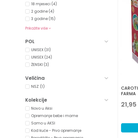
18 mjeseci (4)
2 godine (4)
3 godine (15)
Prikažite više
POL
UNISEX (31)
UNISEX (24)
ŽENSKI (3)
Veličina
NSZ
(1)
CAROTI
FARMA
Kolekcije
21,95
Novo u Aksi
Opremanje bebe i mame
Samo u AKSI
Kod kuće - Prvo opremanje
Porodilište - Prvo opremanje