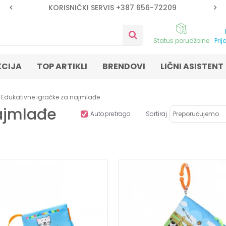
KORISNIČKI SERVIS +387 656-72209
Status porudžbine
Prij
KCIJA
TOP ARTIKLI
BRENDOVI
LIČNI ASISTENT
Edukativne igračke za najmlađe
najmlađe
Autopretraga
Sortiraj