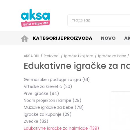
4H!
SIGURNO PLAĆANJE PLATNIM KARTICAMA!
Pretraži sajt
KATEGORIJE PROIZVODA
NOVO
A
AKSA BIH
Proizvodi
Igračke i knjižara
Igračke za bebe
Edukativne igračke za 
Gimnastike i podloge za igru
(61)
Vrteške za krevetić
(20)
Prve igračke
(94)
Noćni projektori i lampe
(29)
Muzičke igračke za bebe
(78)
Igračke za kupanje
(29)
Zvečke
(82)
Edukativne igračke za najmlađe
(139)