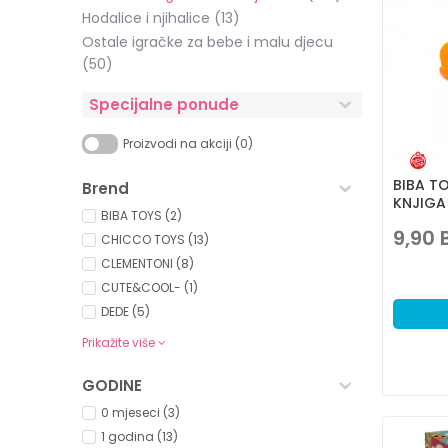
Hodalice i njihalice
(13)
Ostale igračke za bebe i malu djecu
(50)
Specijalne ponude
Proizvodi na akciji (0)
BIBA T
Brend
KNJIGA
BIBA TOYS (2)
9,90
CHICCO TOYS (13)
CLEMENTONI (8)
CUTE&COOL- (1)
DEDE (5)
Prikažite više
GODINE
0 mjeseci (3)
1 godina (13)