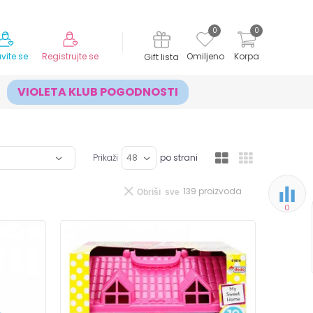
MOGUĆNOST ISPORUKE ZA 24H!
0
0
avite se
Registrujte se
Omiljeno
Korpa
Gift lista
VIOLETA KLUB POGODNOSTI
Prikaži
po strani
139
proizvoda
Obriši sve
0