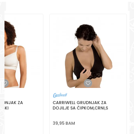
+387 656-72209
Radno vreme
Pon-Subota: 09:00-
15:00h
Poruka
Pišite nam
aksaonlinebih@aksabih.ba
POŠALJI
UDNJAK ZA
CARRIWELL GRUDNJAK ZA
NSKI
DOJILJE SA ČIPKOM,CRNI,S
39,95
BAM