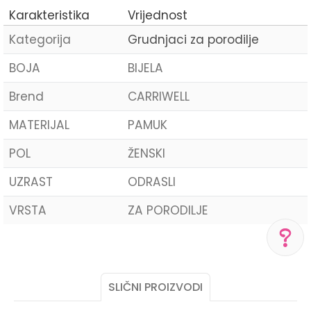
Karakteristika
Vrijednost
Kategorija
Grudnjaci za porodilje
BOJA
BIJELA
Brend
CARRIWELL
MATERIJAL
PAMUK
POL
ŽENSKI
UZRAST
ODRASLI
VRSTA
ZA PORODILJE
Ime/Nadimak
POMOĆ PRI KUPOVINI
SLIČNI PROIZVODI
Email
Za više informacija,
pomoć i porudžbine