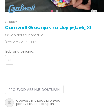
CARRIWELL
Carriwell Grudnjak za dojilje,beli,,Xl
Grudnjaci za porodilje
Šifra artikla:
A003713
Izabrana veličina:
XL
PROIZVOD VIŠE NIJE DOSTUPAN
Obavesti me kada proizvod
ponovo bude dostupan