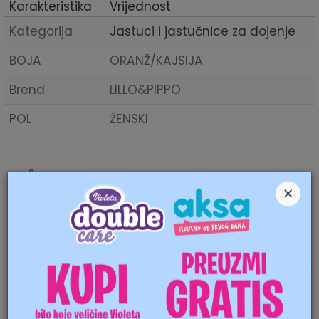
Karakteristika
Vrijednost
Kategorija
Jastuci i jastučnice za dojenje
BOJA
ORANŽ/KAJSIJA
Brend
LILLO&PIPPO
POL
ŽENSKI
Ime/Nadimak
Mogućnost zamjene artikla. Ukoliko ste
×
nakon prijema pošiljke poželjeli da
Email
zamjenite artikal za drugi, to možete učiniti
vrlo lako. Pogledajte
ovdje
detaljnije.
Za sve narudžbe preko 60 BAM cijena
dostave je 4 BAM. Za narudžbe ispod 60
Poruka
BAM, cijena dostave je 9 BAM.
POMOĆ PRI KUPOVINI