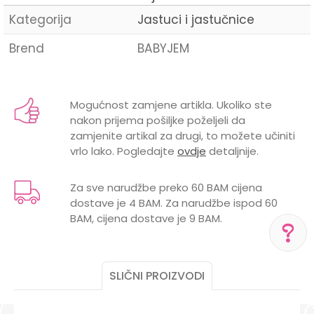
Kategorija
Jastuci i jastučnice
Brend
BABYJEM
Ime/Nadimak
Mogućnost zamjene artikla. Ukoliko ste
nakon prijema pošiljke poželjeli da
Email
zamjenite artikal za drugi, to možete učiniti
vrlo lako. Pogledajte
ovdje
detaljnije.
Za sve narudžbe preko 60 BAM cijena
dostave je 4 BAM. Za narudžbe ispod 60
Poruka
BAM, cijena dostave je 9 BAM.
POMOĆ PRI KUPOVINI
SLIČNI PROIZVODI
Za više informacija,
pomoć i porudžbine