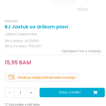
BABYJEM
BJ Jastuk sa drškom plavi
Jastuci i jastučnice
Šifra artikla:
A079059
Šifra modela:
7050437
Obavijesti me o sniženju
15,95
BAM
Ostalo je manje od 5 komada na stanju
DODAJ U KORPU
Sačuvajte u listi želja