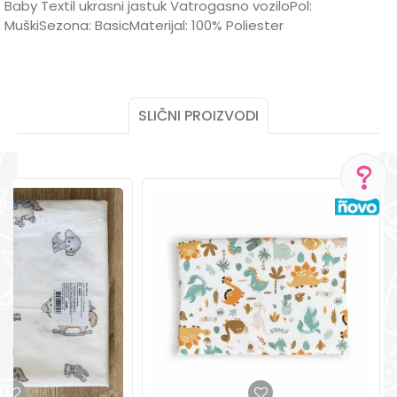
Baby Textil ukrasni jastuk Vatrogasno voziloPol:
MuškiSezona: BasicMaterijal: 100% Poliester
Ime/Nadimak
SLIČNI PROIZVODI
Email
Poruka
POMOĆ PRI KUPOVINI
Za više informacija,
pomoć i porudžbine
+387 656-72209
Radno vreme
Pon-Subota: 09:00-
15:00h
POŠALJI
Pišite nam