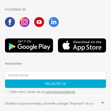
POVEŽIMO SE
Newsletter
PRIJAVITE SE
Čitao sam i složio se sa
uslovima korišćenja
Društvo za proizvodnju, promet i usluge "Keprom" d.o.o.