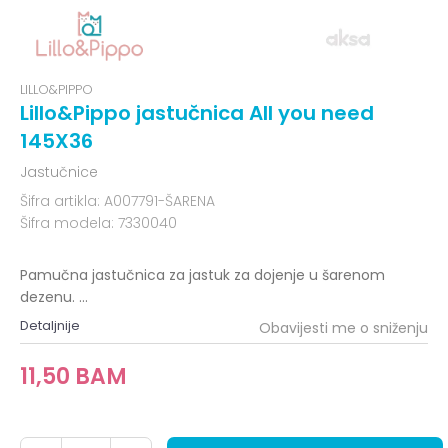
LILLO&PIPPO
Lillo&Pippo jastučnica All you need
145X36
Jastučnice
Šifra artikla:
A007791-ŠARENA
Šifra modela:
7330040
Pamučna jastučnica za jastuk za dojenje u šarenom
dezenu.
...
Detaljnije
Obavijesti me o sniženju
11,50
BAM