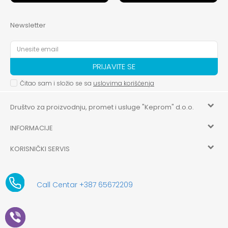
Newsletter
PRIJAVITE SE
Čitao sam i složio se sa
uslovima korišćenja
Društvo za proizvodnju, promet i usluge "Keprom" d.o.o.
INFORMACIJE
HILANDARSKA 32, ISTOČNO NOVO SARAJEVO, ISTOČNO
SARAJEVO
KORISNIČKI SERVIS
O nama
+387 656-72209
Uslovi korišćenja i prodaje
aksaonlinebih@aksabih.ba
Zaposlenje
Call Centar +387 65672209
5514802214205743
Politika privatnosti
Novosti
4403315730009
61-01-0052-11
Kako kupiti
Saradnja