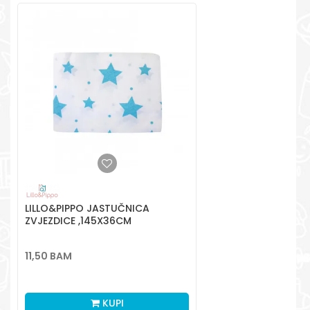
Radno vreme
Pon-Subota: 09:00-
15:00h
Pišite nam
aksaonlinebih@aksabih.ba
LILLO&PIPPO JASTUČNICA
ZVJEZDICE ,145X36CM
11,50
BAM
KUPI