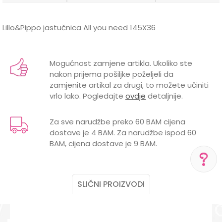
Lillo&Pippo jastučnica All you need 145X36
Karakteristika
Vrijednost
Ime/Nadimak
Kategorija
Jastučnice
Mogućnost zamjene artikla. Ukoliko ste
nakon prijema pošiljke poželjeli da
BOJA
ŠARENA
Email
zamjenite artikal za drugi, to možete učiniti
vrlo lako. Pogledajte
ovdje
detaljnije.
Brend
LILLO&PIPPO
GODINE
0 mjeseci
Za sve narudžbe preko 60 BAM cijena
dostave je 4 BAM. Za narudžbe ispod 60
MATERIJAL
PAMUK
Poruka
BAM, cijena dostave je 9 BAM.
POL
MUŠKI
UZRAST
BEBE
SLIČNI PROIZVODI
POMOĆ PRI KUPOVINI
Za više informacija,
pomoć i porudžbine
POŠALJI
+387 656-72209